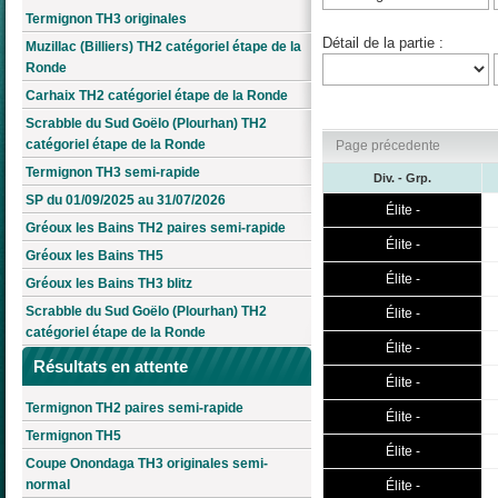
Termignon TH3 originales
Détail de la partie :
Muzillac (Billiers) TH2 catégoriel étape de la
Ronde
Carhaix TH2 catégoriel étape de la Ronde
Scrabble du Sud Goëlo (Plourhan) TH2
catégoriel étape de la Ronde
Page précedente
Termignon TH3 semi-rapide
Div. - Grp.
SP du 01/09/2025 au 31/07/2026
Élite -
Gréoux les Bains TH2 paires semi-rapide
Élite -
Gréoux les Bains TH5
Élite -
Gréoux les Bains TH3 blitz
Scrabble du Sud Goëlo (Plourhan) TH2
Élite -
catégoriel étape de la Ronde
Élite -
Résultats en attente
Élite -
Termignon TH2 paires semi-rapide
Élite -
Termignon TH5
Élite -
Coupe Onondaga TH3 originales semi-
normal
Élite -