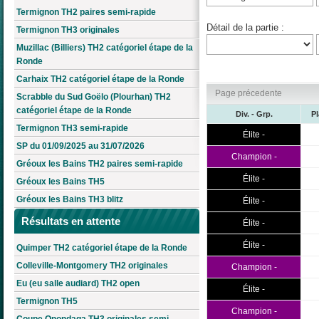
Termignon TH2 paires semi-rapide
Détail de la partie :
Termignon TH3 originales
Muzillac (Billiers) TH2 catégoriel étape de la
Ronde
Carhaix TH2 catégoriel étape de la Ronde
Page précedente
Scrabble du Sud Goëlo (Plourhan) TH2
catégoriel étape de la Ronde
Div. - Grp.
P
Termignon TH3 semi-rapide
Élite -
SP du 01/09/2025 au 31/07/2026
Champion -
Gréoux les Bains TH2 paires semi-rapide
Élite -
Gréoux les Bains TH5
Gréoux les Bains TH3 blitz
Élite -
Résultats en attente
Élite -
Élite -
Quimper TH2 catégoriel étape de la Ronde
Colleville-Montgomery TH2 originales
Champion -
Eu (eu salle audiard) TH2 open
Élite -
Termignon TH5
Champion -
Coupe Onondaga TH3 originales semi-