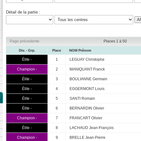
Détail de la partie :
Page précedente
Places 1 à 50
Div. - Grp.
Place
NOM Prénom
Élite -
1
LEGUAY Christophe
Champion -
2
MANIQUANT Franck
Élite -
3
BOULIANNE Germain
Élite -
4
EGGERMONT Louis
Élite -
5
SANTI Romain
Élite -
6
BERNARDIN Olivier
Champion -
7
FRANCART Olivier
Élite -
8
LACHAUD Jean-François
Champion -
9
BRELLE Jean-Pierre