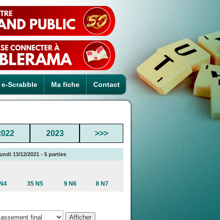
e-Scrabble
Ma fiche
Contact
2022
2023
>>>
undi 13/12/2021 - 5 parties
 N4
35 N5
9 N6
8 N7