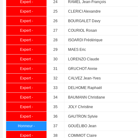
Expert -
24
RAMEL Jean-François
Expert -
25
CLERICI Alexandre
Expert -
26
BOURGALET Davy
Expert -
27
COURIOL Rosan
Expert -
28
ISOARDI Frédérique
Expert -
29
MAES Eric
Expert -
30
LORENZO Claude
Expert -
31
GRUCHOT Annie
Expert -
32
CALVEZ Jean-Yves
Expert -
33
DELHOME Raphaël
Expert -
34
BAUMANN Christiane
Expert -
35
JOLY Christine
Expert -
36
GAUTRON Sylvie
Honneur -
37
GOUËLIBO Jean
Expert -
38
COMMIOT Claire