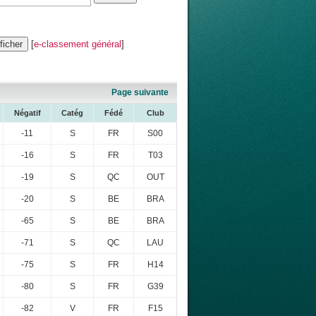
[
e-classement général
]
Page suivante
Négatif
Catég
Fédé
Club
-11
S
FR
S00
-16
S
FR
T03
-19
S
QC
OUT
-20
S
BE
BRA
-65
S
BE
BRA
-71
S
QC
LAU
-75
S
FR
H14
-80
S
FR
G39
-82
V
FR
F15