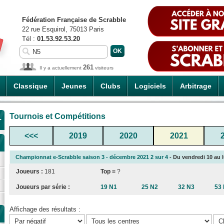
Fédération Française de Scrabble
22 rue Esquirol, 75013 Paris
Tél :
01.53.92.53.20
261
Il y a actuellement
visiteurs
Classique
Jeunes
Clubs
Logiciels
Arbitrage
Tournois et Compétitions
-
<<<
2019
2020
2021
Championnat e-Scrabble saison 3 - décembre 2021 2 sur 4
- Du vendredi 10 au l
Joueurs :
181
Top =
?
Joueurs par série :
19 N1
25 N2
32 N3
53
Affichage des résultats :