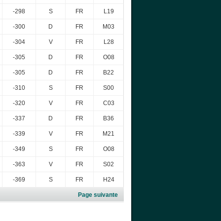
-298
S
FR
L19
-300
D
FR
M03
-304
V
FR
L28
-305
D
FR
O08
-305
D
FR
B22
-310
S
FR
S00
-320
V
FR
C03
-337
D
FR
B36
-339
V
FR
M21
-349
S
FR
O08
-363
V
FR
S02
-369
S
FR
H24
Page suivante