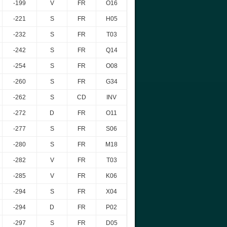
-199
V
FR
O16
-221
S
FR
H05
-232
S
FR
T03
-242
S
FR
Q14
-254
S
FR
O08
-260
S
FR
G34
-262
S
CD
INV
-272
D
FR
O11
-277
S
FR
S06
-280
S
FR
M18
-282
V
FR
T03
-285
V
FR
K06
-294
S
FR
X04
-294
D
FR
P02
-297
S
FR
D05