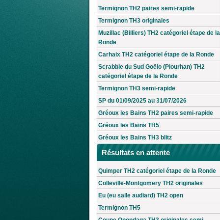
Termignon TH2 paires semi-rapide
Termignon TH3 originales
Muzillac (Billiers) TH2 catégoriel étape de la
Ronde
Carhaix TH2 catégoriel étape de la Ronde
Scrabble du Sud Goëlo (Plourhan) TH2
catégoriel étape de la Ronde
Termignon TH3 semi-rapide
SP du 01/09/2025 au 31/07/2026
Gréoux les Bains TH2 paires semi-rapide
Gréoux les Bains TH5
Gréoux les Bains TH3 blitz
Résultats en attente
Quimper TH2 catégoriel étape de la Ronde
Colleville-Montgomery TH2 originales
Eu (eu salle audiard) TH2 open
Termignon TH5
Coupe Onondaga TH3 originales semi-