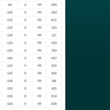
-84
S
FR
H05
-100
S
FR
H02
-125
S
FR
K21
-125
S
FR
V33
-128
V
FR
J17
-132
S
FR
V33
-132
S
FR
T03
-140
S
FR
H07
-142
V
FR
S20
-145
S
FR
S00
-149
S
FR
I06
-155
S
FR
V05
-158
D
FR
E14
-163
V
FR
D05