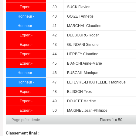
Expert -
39
SUCK Flavien
Honneur -
40
GOIZET Annette
Honneur -
41
MARCHAL Claudine
Expert -
42
DELBOURG Roger
Expert -
43
GUINDANI Simone
Expert -
44
HERBEY Claudine
Expert -
45
BIANCHI Anne-Marie
Honneur -
46
BUSCAIL Monique
Honneur -
47
LEFEVRE-LHOUTELLIER Monique
Expert -
48
BLISSON Yves
Expert -
49
DOUCET Martine
Expert -
50
MAIGNEL Jean-Philippe
Page précedente
Places 1 à 50
Classement final :