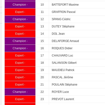
Champion -
10
BATTEFORT Maxime
Expert -
11
GRAFFION Pascal
Champion -
12
SPANG Cédric
Expert -
13
DUTEY Stéphane
Expert -
14
DOL Jean
Champion -
15
DELAFORGE Arnaud
Champion -
16
ROQUES Didier
Expert -
17
CHAUVARD Luc
Expert -
18
SALANSON Gilbert
Expert -
19
MAUDIEU Patrick
Expert -
20
PASCAL Jérôme
Expert -
21
POULAIN Stéphane
Champion -
22
ROYER Luce
Expert -
23
PREVOT Laurent