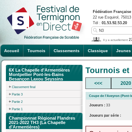
Fédération Française
22 rue Esquirol, 75013
Tél :
01.53.92.53.20
2
Il y a actuellement
Accueil
Tournois
Classements
Classique
Jeunes
Tournois et
6X La Chapelle d'Armentières
Montpellier Pont-les-Bains
Besançon Laxou Seyssins
<<<
2020
Classement final
Partie 3
Coupe de l'Aveyron (Pont-l
Partie 2
Joueurs :
33
Partie 1
Joueurs par série :
Championnat Régional Flandres
2021-2022 TH3 (La Chapelle
d'Armentières)