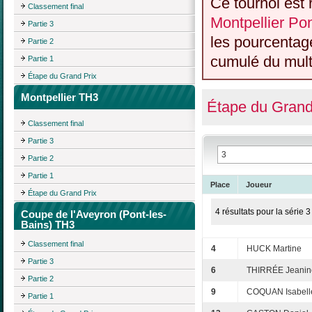
Ce tournoi est 
Classement final
Montpellier Po
Partie 3
les pourcentag
Partie 2
cumulé du multi
Partie 1
Étape du Grand Prix
Montpellier TH3
Étape du Grand
Classement final
Partie 3
Partie 2
Partie 1
Place
Joueur
Étape du Grand Prix
4 résultats pour la série 3
Coupe de l'Aveyron (Pont-les-
Bains) TH3
Classement final
4
HUCK Martine
Partie 3
6
THIRRÉE Jeanin
Partie 2
9
COQUAN Isabell
Partie 1