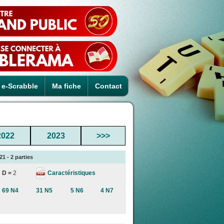
e-Scrabble
Ma fiche
Contact
2022
2023
>>>
1 - 2 parties
Caractéristiques
D =
2
69 N4
31 N5
5 N6
4 N7