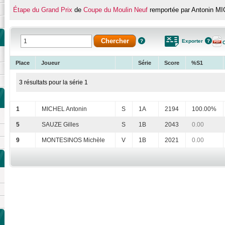
Étape du Grand Prix
de
Coupe du Moulin Neuf
remportée par Antonin M
Exporter
Place
Joueur
Série
Score
%S1
3 résultats pour la série 1
1
MICHEL Antonin
S
1A
2194
100.00%
5
SAUZE Gilles
S
1B
2043
0.00
9
MONTESINOS Michèle
V
1B
2021
0.00