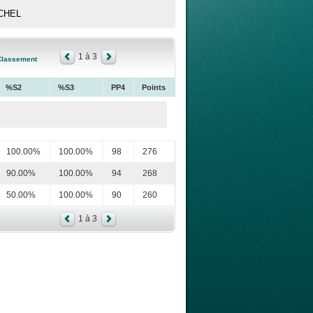
ICHEL
1 à 3
Classement
%S2
%S3
PP4
Points
100.00%
100.00%
98
276
90.00%
100.00%
94
268
50.00%
100.00%
90
260
1 à 3