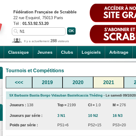
Fédération Française de Scrabble
22 rue Esquirol, 75013 Paris
Tél :
01.53.92.53.20
288
Il y a actuellement
visiteurs
Classique
Jeunes
Clubs
Logiciels
Arbitrage
Tournois et Compétitions
<<<
2019
2020
2021
5X Barbaste Bastia Borgo Vidauban Bastelicaccia Théding
- Le samedi 09/10/202
Joueurs :
138
Top =
2199
CI
=
1.0
M =
276
Joueurs par série :
3 N1
10 N2
16 N3
Poids par série :
PS1=6
PS2=15
PS3=20