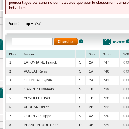
pourcentages par série ne sont calculés que pour le classement cumulé 
individuels.
Partie 2 - Top = 757
Exporter
Place
Joueur
Série
Score
%S
1
LAFONTAINE Franck
S
2A
747
0.0
2
POULAT Rémy
S
1A
746
0.0
3
GELINEAU Sylvie
S
2A
742
0.0
4
CARREZ Elisabeth
V
1B
739
0.0
5
ARNOLLET Joël
S
1B
738
0.0
6
VERDAN Didier
S
2B
732
0.0
7
GUERIN Philippe
V
4A
730
0.0
8
BLANC-BRUDE Chantal
D
3B
729
0.0