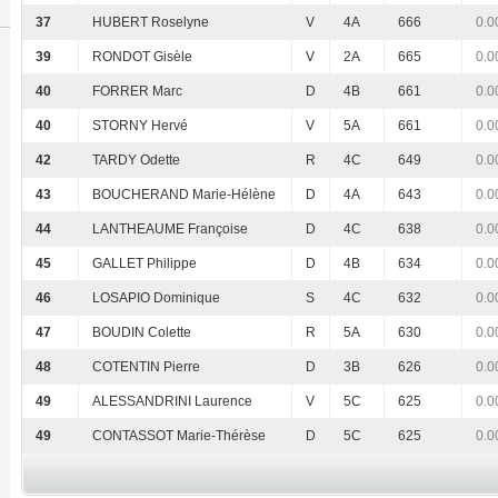
37
HUBERT Roselyne
V
4A
666
0.0
39
RONDOT Gisèle
V
2A
665
0.0
40
FORRER Marc
D
4B
661
0.0
40
STORNY Hervé
V
5A
661
0.0
42
TARDY Odette
R
4C
649
0.0
43
BOUCHERAND Marie-Hélène
D
4A
643
0.0
44
LANTHEAUME Françoise
D
4C
638
0.0
45
GALLET Philippe
D
4B
634
0.0
46
LOSAPIO Dominique
S
4C
632
0.0
47
BOUDIN Colette
R
5A
630
0.0
48
COTENTIN Pierre
D
3B
626
0.0
49
ALESSANDRINI Laurence
V
5C
625
0.0
49
CONTASSOT Marie-Thérèse
D
5C
625
0.0