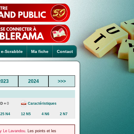
e-Scrabble
Ma fiche
Contact
2023
2024
>>>
Caractéristiques
D =
0
25 N4
12 N5
4 N6
2 N7
ay Le Lavandou
. Les points et les