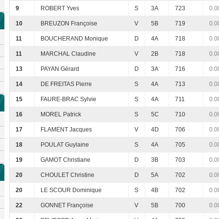
9
ROBERT Yves
S
3A
723
0.0
10
BREUZON Françoise
V
5B
719
0.0
11
BOUCHERAND Monique
D
4A
718
0.0
11
MARCHAL Claudine
V
2B
718
0.0
13
PAYAN Gérard
D
3A
716
0.0
14
DE FREITAS Pierre
S
4A
713
0.0
15
FAURE-BRAC Sylvie
S
4A
711
0.0
16
MOREL Patrick
S
5C
710
0.0
17
FLAMENT Jacques
V
4D
706
0.0
18
POULAT Guylaine
S
4A
705
0.0
19
GAMOT Christiane
D
3B
703
0.0
20
CHOULET Christine
D
5A
702
0.0
20
LE SCOUR Dominique
S
4B
702
0.0
22
GONNET Françoise
V
5B
700
0.0