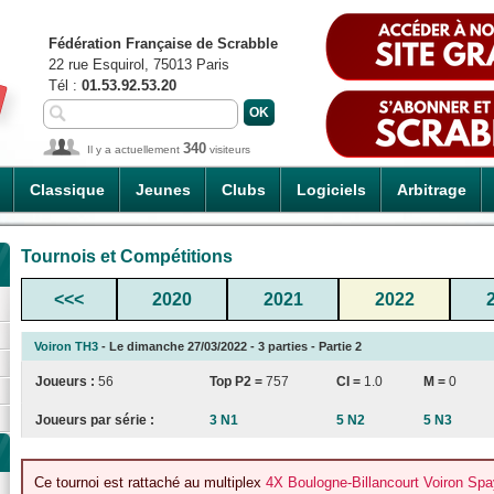
Fédération Française de Scrabble
22 rue Esquirol, 75013 Paris
Tél :
01.53.92.53.20
340
Il y a actuellement
visiteurs
Classique
Jeunes
Clubs
Logiciels
Arbitrage
Tournois et Compétitions
<<<
2020
2021
2022
Voiron TH3
- Le dimanche 27/03/2022 - 3 parties - Partie 2
Joueurs :
56
Top P2 =
757
CI
=
1.0
M =
0
Joueurs par série :
3 N1
5 N2
5 N3
Ce tournoi est rattaché au multiplex
4X Boulogne-Billancourt Voiron Sp