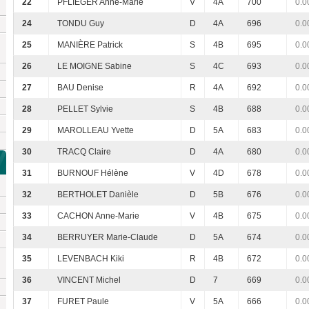
22
PFLIEGER Anne-Marie
V
4A
700
0.0
24
TONDU Guy
D
4A
696
0.0
25
MANIÈRE Patrick
S
4B
695
0.0
26
LE MOIGNE Sabine
S
4C
693
0.0
27
BAU Denise
R
4A
692
0.0
28
PELLET Sylvie
S
4B
688
0.0
29
MAROLLEAU Yvette
D
5A
683
0.0
30
TRACQ Claire
D
4A
680
0.0
31
BURNOUF Hélène
V
4D
678
0.0
32
BERTHOLET Danièle
D
5B
676
0.0
33
CACHON Anne-Marie
V
4B
675
0.0
34
BERRUYER Marie-Claude
D
5A
674
0.0
35
LEVENBACH Kiki
R
4B
672
0.0
36
VINCENT Michel
D
7
669
0.0
37
FURET Paule
V
5A
666
0.0