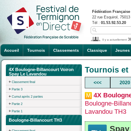
Fédération Française
22 rue Esquirol, 75013
Tél :
01.53.92.53.20
3
Il y a actuellement
Accueil
Tournois
Classements
Classique
Jeunes
Tournois et
4X Boulogne-Billancourt Voiron
Spay Le Lavandou
Classement final
<<<
2020
Partie 3
4X Boulogne
Cumul après 2 parties
Boulogne-Billan
Partie 2
Lavandou TH3
Partie 1
Boulogne-Billancourt TH3
Spay
Classement final