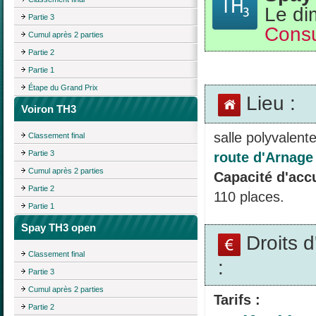
Le di
Partie 3
Consu
Cumul après 2 parties
Partie 2
Partie 1
Étape du Grand Prix
Lieu :
Voiron TH3
salle polyvale
Classement final
Partie 3
route d'Arnage
Cumul après 2 parties
Capacité d'accu
Partie 2
110 places.
Partie 1
Spay TH3 open
Droits 
Classement final
:
Partie 3
Cumul après 2 parties
Tarifs :
Partie 2