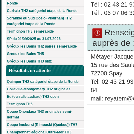
Ronde
Tél : 02 43 21 9
Carhaix TH2 catégoriel étape de la Ronde
Tél : 06 07 06 3
Scrabble du Sud Goëlo (Plourhan) TH2
catégoriel étape de la Ronde
Rensei
Termignon TH3 semi-rapide
SP du 01/09/2025 au 31/07/2026
auprès de 
Gréoux les Bains TH2 paires semi-rapide
Gréoux les Bains TH5
Métayer Jacquel
Gréoux les Bains TH3 blitz
15 rue des Saul
Résultats en attente
72700 Spay
Tel: 02 43 21 9
Quimper TH2 catégoriel étape de la Ronde
84
Colleville-Montgomery TH2 originales
Eu (eu salle audiard) TH2 open
mail: reyatem@o
Termignon TH5
Coupe Onondaga TH3 originales semi-
normal
Coupe Imokursi (Rimouski (Québec)) TH7
Championnat Régional Outre-Mer TH3