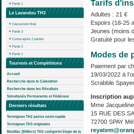
Tarifs d'ins
Partie 1
Le Lavandou TH3
Adultes : 21 €
Espoirs (18-25 a
Classement final
Jeunes (moins d
Partie 3
Gratuité pour le
Cumul après 2 parties
Partie 2
Modes de p
Partie 1
Tournois et Compétitions
Paiement par ch
19/03/2022 à l'o
Accueil
Recherche dans le Calendrier
Scrabble Spaye
Recherche dans les Résultats
Inscription aup
Simultanés Permanents et Fédéraux
Mme Jacquelin
Derniers résultats
15 RUE DES S
Termignon TH2 paires semi-rapide
72700 SPAY Mél
Termignon TH3 originales
reyatem@orang
Muzillac (Billiers) TH2 catégoriel étape de la