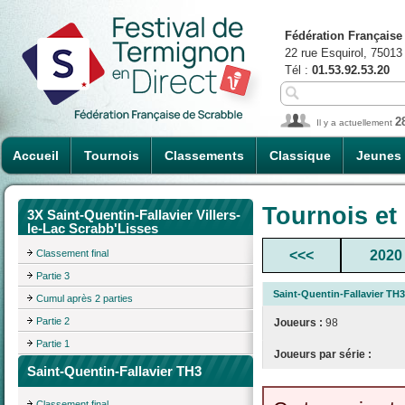
Fédération Française
22 rue Esquirol, 75013
Tél :
01.53.92.53.20
2
Il y a actuellement
Accueil
Tournois
Classements
Classique
Jeunes
Tournois et
3X Saint-Quentin-Fallavier Villers-
le-Lac Scrabb'Lisses
Classement final
<<<
2020
Partie 3
Saint-Quentin-Fallavier TH3
Cumul après 2 parties
Partie 2
Joueurs :
98
Partie 1
Joueurs par série :
Saint-Quentin-Fallavier TH3
Classement final