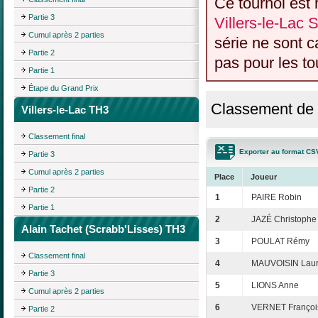
Ce tournoi est 
Partie 3
Villers-le-Lac 
Cumul après 2 parties
série ne sont 
Partie 2
pas pour les to
Partie 1
Étape du Grand Prix
Classement de l
Villers-le-Lac TH3
Classement final
Exporter au format CS
Partie 3
Cumul après 2 parties
Place
Joueur
Partie 2
1
PAIRE Robin
Partie 1
2
JAZÉ Christophe
Alain Tachet (Scrabb'Lisses) TH3
3
POULAT Rémy
Classement final
4
MAUVOISIN Laur
Partie 3
5
LIONS Anne
Cumul après 2 parties
6
VERNET Françoi
Partie 2