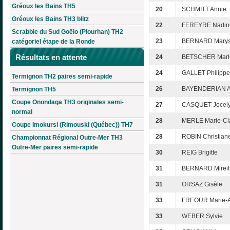
Gréoux les Bains TH5
20
SCHMITT Annie
Gréoux les Bains TH3 blitz
22
FEREYRE Nadin
Scrabble du Sud Goëlo (Plourhan) TH2
23
BERNARD Mary
catégoriel étape de la Ronde
Résultats en attente
24
BETSCHER Marl
24
GALLET Philippe
Termignon TH2 paires semi-rapide
26
BAYENDERIAN A
Termignon TH5
Coupe Onondaga TH3 originales semi-
27
CASQUET Jocel
normal
28
MERLE Marie-Cl
Coupe Imokursi (Rimouski (Québec)) TH7
28
ROBIN Christian
Championnat Régional Outre-Mer TH3
Outre-Mer paires semi-rapide
30
REIG Brigitte
31
BERNARD Mireil
31
ORSAZ Gisèle
33
FREOUR Marie-
33
WEBER Sylvie