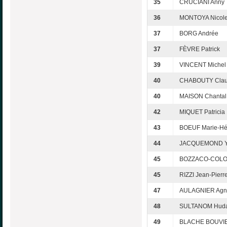
35
CRUCIANI Anny
36
MONTOYA Nicol
37
BORG Andrée
37
FÈVRE Patrick
39
VINCENT Michel
40
CHABOUTY Clau
40
MAISON Chantal
42
MIQUET Patricia
43
BOEUF Marie-Hé
44
JACQUEMOND Y
45
BOZZACO-COLON
45
RIZZI Jean-Pierr
47
AULAGNIER Agn
48
SULTANOM Hud
49
BLACHE BOUVIE