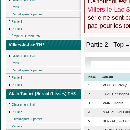
Ce tournoi est 
Partie 3
Villers-le-Lac 
Cumul après 2 parties
série ne sont 
Partie 2
pas pour les to
Partie 1
Étape du Grand Prix
Partie 2 - Top 
Villers-le-Lac TH3
Classement final
Partie 3
Cumul après 2 parties
Place
Joueur
Partie 2
Partie 1
1
POULAT Rémy
Alain Tachet (Scrabb'Lisses) TH3
2
JAZÉ Christophe
3
PAIRE Robin
Classement final
Partie 3
4
MAUVOISIN Laur
Cumul après 2 parties
5
BOZZACO-COLON
Partie 2