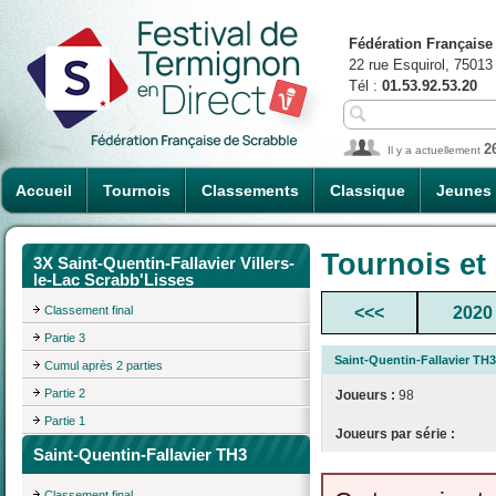
Fédération Française
22 rue Esquirol, 75013
Tél :
01.53.92.53.20
2
Il y a actuellement
Accueil
Tournois
Classements
Classique
Jeunes
Tournois et
3X Saint-Quentin-Fallavier Villers-
le-Lac Scrabb'Lisses
Classement final
<<<
2020
Partie 3
Saint-Quentin-Fallavier TH3
Cumul après 2 parties
Partie 2
Joueurs :
98
Partie 1
Joueurs par série :
Saint-Quentin-Fallavier TH3
Classement final