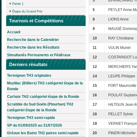
5
EPRINCHARD Y
Partie 1
5
PEYLET Anne-Ma
Étape du Grand Prix
8
LIONS Anne
Tournois et Compétitions
9
MAUGÉ Dominiq
Accueil
10
RAY Christiane
Recherche dans le Calendrier
Recherche dans les Résultats
11
VULIN Muriel
Simultanés Permanents et Fédéraux
12
COSTARIGOT Luc
Derniers résultats
12
MERCHIERS Yan
Termignon TH3 originales
14
LEUPE Philippe
Muzillac (Billiers) TH2 catégoriel étape de la
15
FORT Mauricette
Ronde
16
POULAT Guylain
Carhaix TH2 catégoriel étape de la Ronde
Scrabble du Sud Goëlo (Plourhan) TH2
17
HILTGUN Jean-M
catégoriel étape de la Ronde
18
PELLET Sylvie
Termignon TH3 semi-rapide
19
VERNET Françoi
SP du 01/09/2025 au 31/07/2026
Gréoux les Bains TH2 paires semi-rapide
20
PINERI Michelle