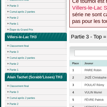
Ce tournoi est 
Partie 3
Villers-le-Lac 
Cumul après 2 parties
série ne sont 
Partie 2
pas pour les to
Partie 1
Étape du Grand Prix
Partie 3 - Top 
Villers-le-Lac TH3
Classement final
Partie 3
Cumul après 2 parties
Place
Joueur
Partie 2
Partie 1
1
PAIRE Robin
Alain Tachet (Scrabb'Lisses) TH3
2
JAZÉ Christophe
3
POULAT Rémy
Classement final
Partie 3
4
VULIN Muriel
Cumul après 2 parties
5
FÈVRE Patrick
Partie 2