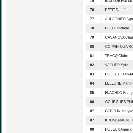
75
BASTIDE Nathali
76
PETIT Danièle
77
AULAGNIER Agn
78
ROUX Michèle
79
CASANOVA Clau
80
COPPIN-QUIVRO
81
TRACQ Claire
82
VACHER Sylvie
83
HULEUX Jean-M
84
LEJEUNE Martin
85
FLACHON Franç
86
GOURGUES Phil
87
GEBELIN Maryv
87
KRUMENACKER C
89
HULEUX Annick