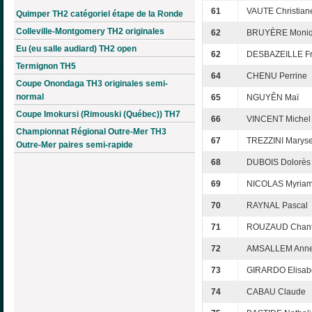
61
VAUTE Christian
Quimper TH2 catégoriel étape de la Ronde
Colleville-Montgomery TH2 originales
62
BRUYÈRE Moni
Eu (eu salle audiard) TH2 open
62
DESBAZEILLE Fr
Termignon TH5
64
CHENU Perrine
Coupe Onondaga TH3 originales semi-
normal
65
NGUYÊN Maï
Coupe Imokursi (Rimouski (Québec)) TH7
66
VINCENT Michel
Championnat Régional Outre-Mer TH3
67
TREZZINI Marys
Outre-Mer paires semi-rapide
68
DUBOIS Dolorès
69
NICOLAS Myria
70
RAYNAL Pascal
71
ROUZAUD Chant
72
AMSALLEM Anne
73
GIRARDO Elisab
74
CABAU Claude