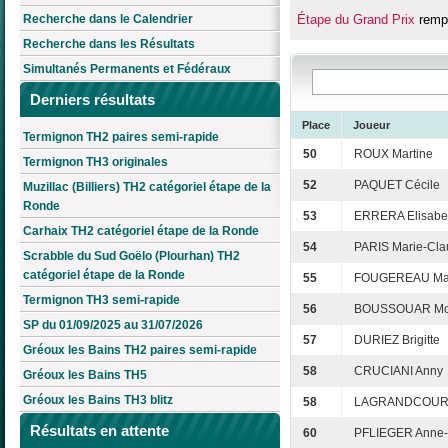
Recherche dans le Calendrier
Étape du Grand Prix
remp
Recherche dans les Résultats
Simultanés Permanents et Fédéraux
Derniers résultats
Place
Joueur
Termignon TH2 paires semi-rapide
50
ROUX Martine
Termignon TH3 originales
52
PAQUET Cécile
Muzillac (Billiers) TH2 catégoriel étape de la
Ronde
53
ERRERA Elisabe
Carhaix TH2 catégoriel étape de la Ronde
54
PARIS Marie-Cl
Scrabble du Sud Goëlo (Plourhan) TH2
catégoriel étape de la Ronde
55
FOUGEREAU Mar
Termignon TH3 semi-rapide
56
BOUSSOUAR Mo
SP du 01/09/2025 au 31/07/2026
57
DURIEZ Brigitte
Gréoux les Bains TH2 paires semi-rapide
58
CRUCIANI Anny
Gréoux les Bains TH5
Gréoux les Bains TH3 blitz
58
LAGRANDCOURT
Résultats en attente
60
PFLIEGER Anne-