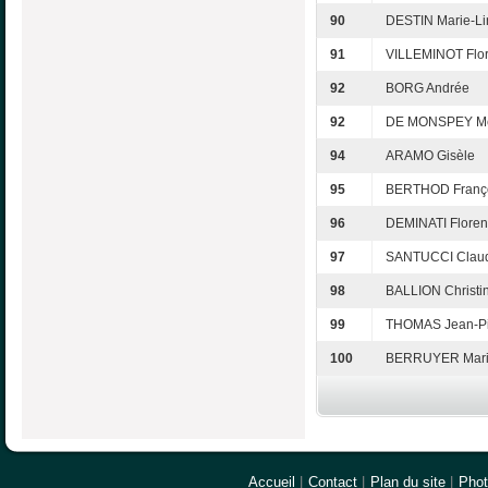
90
DESTIN Marie-Li
91
VILLEMINOT Flo
92
BORG Andrée
92
DE MONSPEY M
94
ARAMO Gisèle
95
BERTHOD Franç
96
DEMINATI Flore
97
SANTUCCI Claud
98
BALLION Christi
99
THOMAS Jean-Pi
100
BERRUYER Mari
Accueil
|
Contact
|
Plan du site
|
Pho