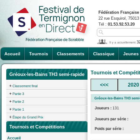
Fédération Française
22 rue Esquirol, 75013
Tél :
01.53.92.53.20
3
Il y a actuellement
Accueil
Tournois
Classements
Classique
Jeunes
Tournois et Compéti
Gréoux-les-Bains TH3 semi-rapide
<<<
2020
Classement final
Partie 3
Gréoux-les-Bains TH3 semi
Partie 2
Joueurs :
131
Partie 1
Étape du Grand Prix
Joueurs par série :
Tournois et Compétitions
Poids par série :
Accueil