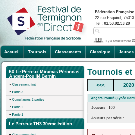
Fédération Française
22 rue Esquirol, 75013
Tél :
01.53.92.53.20
2
Il y a actuellement
Accueil
Tournois
Classements
Classique
Jeunes
Tournois et
5X Le Perreux Miramas Péronnas
Angers-Pouillé Bernin
Classement final
<<<
2020
Partie 3
Angers-Pouillé (Lycée Hort
Cumul après 2 parties
Partie 2
Joueurs :
100
Partie 1
Joueurs par série :
Le Perreux TH3 30ème édition
Classement final