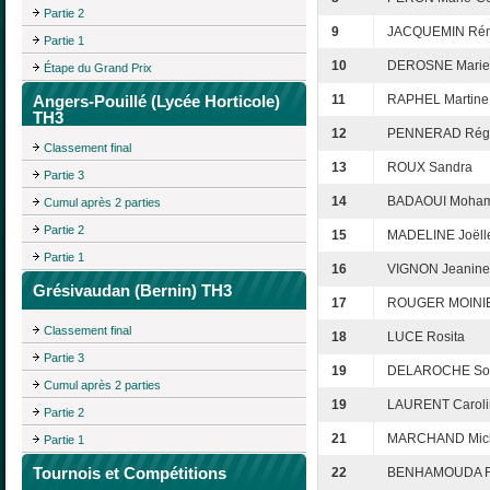
Partie 2
9
JACQUEMIN Ré
Partie 1
10
DEROSNE Marie
Étape du Grand Prix
Angers-Pouillé (Lycée Horticole)
11
RAPHEL Martine
TH3
12
PENNERAD Rég
Classement final
13
ROUX Sandra
Partie 3
14
BADAOUI Moha
Cumul après 2 parties
Partie 2
15
MADELINE Joëll
Partie 1
16
VIGNON Jeanine
Grésivaudan (Bernin) TH3
17
ROUGER MOINIE
Classement final
18
LUCE Rosita
Partie 3
19
DELAROCHE So
Cumul après 2 parties
19
LAURENT Caroli
Partie 2
21
MARCHAND Mich
Partie 1
Tournois et Compétitions
22
BENHAMOUDA Fr