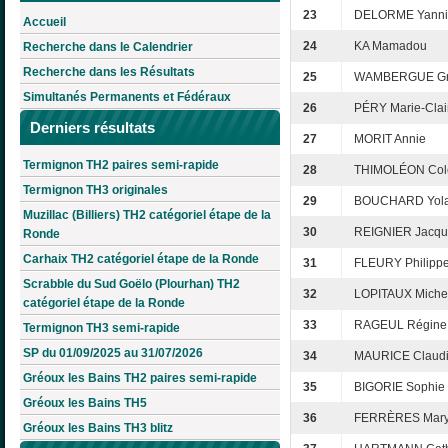
23
DELORME Yanni
Accueil
24
KA Mamadou
Recherche dans le Calendrier
Recherche dans les Résultats
25
WAMBERGUE Gr
Simultanés Permanents et Fédéraux
26
PÉRY Marie-Clai
Derniers résultats
27
MORIT Annie
Termignon TH2 paires semi-rapide
28
THIMOLÉON Cole
Termignon TH3 originales
29
BOUCHARD Yol
Muzillac (Billiers) TH2 catégoriel étape de la
30
REIGNIER Jacqu
Ronde
Carhaix TH2 catégoriel étape de la Ronde
31
FLEURY Philipp
Scrabble du Sud Goëlo (Plourhan) TH2
32
LOPITAUX Miche
catégoriel étape de la Ronde
33
RAGEUL Régine
Termignon TH3 semi-rapide
SP du 01/09/2025 au 31/07/2026
34
MAURICE Claud
Gréoux les Bains TH2 paires semi-rapide
35
BIGORIE Sophie
Gréoux les Bains TH5
36
FERRÈRES Mar
Gréoux les Bains TH3 blitz