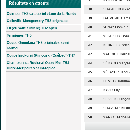
37
HARTMANN Cath
Résultats en attente
38
CHANDEBOIS Ad
Quimper TH2 catégoriel étape de la Ronde
39
LAUPÉNIE Cathe
Colleville-Montgomery TH2 originales
40
SENAY Dominiq
Eu (eu salle audiard) TH2 open
Termignon TH5
41
MONTOUX Domi
Coupe Onondaga TH3 originales semi-
42
DEBRIEU Christi
normal
42
MAURICE Berna
Coupe Imokursi (Rimouski (Québec)) TH7
Championnat Régional Outre-Mer TH3
44
GÉRARD Marys
Outre-Mer paires semi-rapide
45
MÉTAYER Jacque
46
FIEVET Claudine
47
DAVID Lily
48
OLIVIER Françoi
49
CHAPON Christi
50
MARIOT Michell