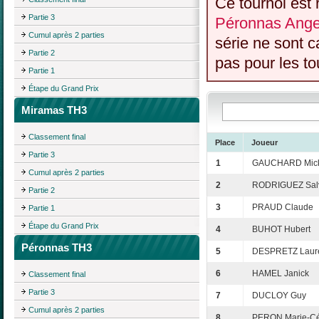
Ce tournoi est 
Partie 3
Péronnas Anger
Cumul après 2 parties
série ne sont 
Partie 2
pas pour les to
Partie 1
Étape du Grand Prix
Miramas TH3
Classement final
Place
Joueur
Partie 3
1
GAUCHARD Mick
Cumul après 2 parties
2
RODRIGUEZ Sal
Partie 2
3
PRAUD Claude
Partie 1
Étape du Grand Prix
4
BUHOT Hubert
Péronnas TH3
5
DESPRETZ Laur
6
HAMEL Janick
Classement final
Partie 3
7
DUCLOY Guy
Cumul après 2 parties
8
PERON Marie-Cé