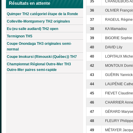
35
CHANDEBOIS Ad
Résultats en attente
36
OLIVIER Françoi
Quimper TH2 catégoriel étape de la Ronde
37
RAGEUL Régine
Colleville-Montgomery TH2 originales
Eu (eu salle audiard) TH2 open
38
KA Mamadou
Termignon TH5
39
BIGORIE Sophie
Coupe Onondaga TH3 originales semi-
40
DAVID Lily
normal
40
LOPITAUX Miche
Coupe Imokursi (Rimouski (Québec)) TH7
Championnat Régional Outre-Mer TH3
42
MONTOUX Domi
Outre-Mer paires semi-rapide
43
GUÉRIN Yannick
44
LAUPÉNIE Cathe
45
FIEVET Claudine
46
CHARRIER Anne
47
GÉRARD Marys
48
FLEURY Philipp
49
MÉTAYER Jacque