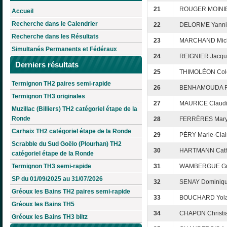
21
ROUGER MOINIE
Accueil
Recherche dans le Calendrier
22
DELORME Yanni
Recherche dans les Résultats
23
MARCHAND Mich
Simultanés Permanents et Fédéraux
24
REIGNIER Jacqu
Derniers résultats
25
THIMOLÉON Cole
Termignon TH2 paires semi-rapide
26
BENHAMOUDA Fr
Termignon TH3 originales
27
MAURICE Claud
Muzillac (Billiers) TH2 catégoriel étape de la
Ronde
28
FERRÈRES Mar
Carhaix TH2 catégoriel étape de la Ronde
29
PÉRY Marie-Clai
Scrabble du Sud Goëlo (Plourhan) TH2
30
HARTMANN Cath
catégoriel étape de la Ronde
Termignon TH3 semi-rapide
31
WAMBERGUE Gr
SP du 01/09/2025 au 31/07/2026
32
SENAY Dominiq
Gréoux les Bains TH2 paires semi-rapide
33
BOUCHARD Yol
Gréoux les Bains TH5
34
CHAPON Christi
Gréoux les Bains TH3 blitz