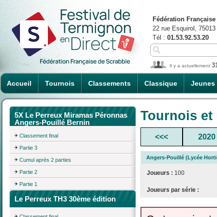
Fédération Française
22 rue Esquirol, 75013
Tél :
01.53.92.53.20
3
Il y a actuellement
Accueil
Tournois
Classements
Classique
Jeunes
Tournois et
5X Le Perreux Miramas Péronnas
Angers-Pouillé Bernin
Classement final
<<<
2020
Partie 3
Angers-Pouillé (Lycée Hort
Cumul après 2 parties
Partie 2
Joueurs :
100
Partie 1
Joueurs par série :
Le Perreux TH3 30ème édition
Classement final