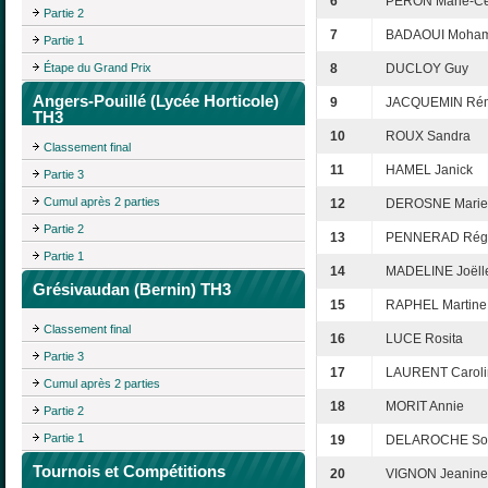
6
PERON Marie-Cé
Partie 2
7
BADAOUI Moha
Partie 1
Étape du Grand Prix
8
DUCLOY Guy
Angers-Pouillé (Lycée Horticole)
9
JACQUEMIN Ré
TH3
10
ROUX Sandra
Classement final
11
HAMEL Janick
Partie 3
Cumul après 2 parties
12
DEROSNE Marie
Partie 2
13
PENNERAD Rég
Partie 1
14
MADELINE Joëll
Grésivaudan (Bernin) TH3
15
RAPHEL Martine
Classement final
16
LUCE Rosita
Partie 3
17
LAURENT Caroli
Cumul après 2 parties
18
MORIT Annie
Partie 2
Partie 1
19
DELAROCHE So
Tournois et Compétitions
20
VIGNON Jeanine