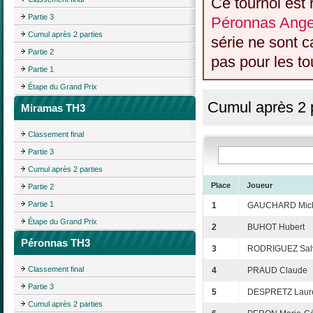
Ce tournoi est 
Partie 3
Péronnas Anger
Cumul après 2 parties
série ne sont 
Partie 2
pas pour les to
Partie 1
Étape du Grand Prix
Cumul après 2 p
Miramas TH3
Classement final
Partie 3
Cumul après 2 parties
Place
Joueur
Partie 2
Partie 1
1
GAUCHARD Mick
Étape du Grand Prix
2
BUHOT Hubert
Péronnas TH3
3
RODRIGUEZ Sal
Classement final
4
PRAUD Claude
Partie 3
5
DESPRETZ Laur
Cumul après 2 parties