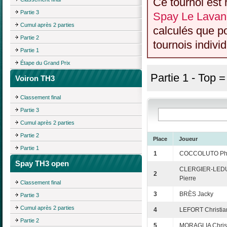
Ce tournoi est 
Partie 3
Spay Le Lava
Cumul après 2 parties
calculés que p
Partie 2
tournois individ
Partie 1
Étape du Grand Prix
Partie 1 - Top 
Voiron TH3
Classement final
Partie 3
Cumul après 2 parties
Partie 2
Place
Joueur
Partie 1
1
COCCOLUTO Phi
Spay TH3 open
CLERGIER-LEDU
2
Pierre
Classement final
3
BRÈS Jacky
Partie 3
Cumul après 2 parties
4
LEFORT Christia
Partie 2
5
MORAGLIA Chris