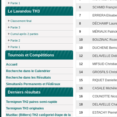
Partie 1
6
SCHMID Françoi
Le Lavandou TH3
7
ERRERA Elisabe
Classement final
8
DÉCHAMP Laur
Partie 3
9
MÉRIAUX Patric
Cumul après 2 parties
10
BOUZINAC Roze
Partie 2
Partie 1
10
DUCHENE Berna
Tournois et Compétitions
12
DELAVELLE Didi
12
MIFSUD Christia
Accueil
Recherche dans le Calendrier
14
GROSFILS Chris
Recherche dans les Résultats
15
RIQUET Danielle
Simultanés Permanents et Fédéraux
16
CASALE Michèle
Derniers résultats
16
COUNOTTE Nico
Termignon TH2 paires semi-rapide
18
DELAVELLE Cha
Termignon TH3 originales
19
ESTACHY Pierret
Muzillac (Billiers) TH2 catégoriel étape de la