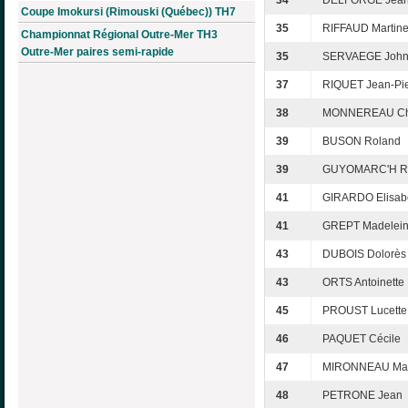
34
DELFORGE Jea
Coupe Imokursi (Rimouski (Québec)) TH7
35
RIFFAUD Martin
Championnat Régional Outre-Mer TH3
Outre-Mer paires semi-rapide
35
SERVAEGE Joh
37
RIQUET Jean-Pie
38
MONNEREAU Chr
39
BUSON Roland
39
GUYOMARC'H Ro
41
GIRARDO Elisab
41
GREPT Madelei
43
DUBOIS Dolorès
43
ORTS Antoinette
45
PROUST Lucette
46
PAQUET Cécile
47
MIRONNEAU Maur
48
PETRONE Jean