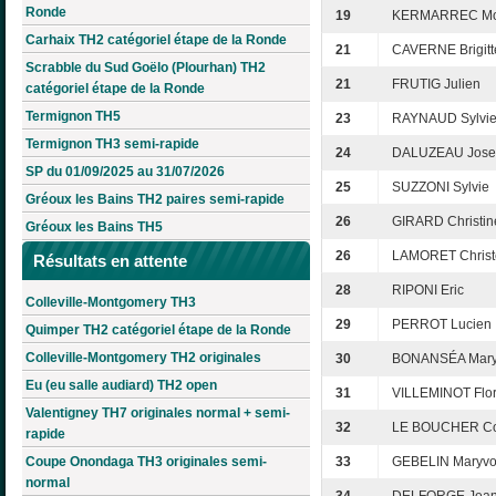
Ronde
19
KERMARREC Mo
Carhaix TH2 catégoriel étape de la Ronde
21
CAVERNE Brigitt
Scrabble du Sud Goëlo (Plourhan) TH2
21
FRUTIG Julien
catégoriel étape de la Ronde
Termignon TH5
23
RAYNAUD Sylvi
Termignon TH3 semi-rapide
24
DALUZEAU Joset
SP du 01/09/2025 au 31/07/2026
25
SUZZONI Sylvie
Gréoux les Bains TH2 paires semi-rapide
26
GIRARD Christin
Gréoux les Bains TH5
26
LAMORET Christ
Résultats en attente
28
RIPONI Eric
Colleville-Montgomery TH3
29
PERROT Lucien
Quimper TH2 catégoriel étape de la Ronde
Colleville-Montgomery TH2 originales
30
BONANSÉA Mar
Eu (eu salle audiard) TH2 open
31
VILLEMINOT Flo
Valentigney TH7 originales normal + semi-
32
LE BOUCHER Co
rapide
Coupe Onondaga TH3 originales semi-
33
GEBELIN Maryv
normal