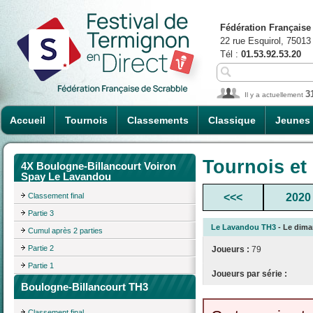
Fédération Française
22 rue Esquirol, 75013
Tél :
01.53.92.53.20
3
Il y a actuellement
Accueil
Tournois
Classements
Classique
Jeunes
Tournois et
4X Boulogne-Billancourt Voiron
Spay Le Lavandou
Classement final
<<<
2020
Partie 3
Le Lavandou TH3
- Le diman
Cumul après 2 parties
Partie 2
Joueurs :
79
Partie 1
Joueurs par série :
Boulogne-Billancourt TH3
Classement final