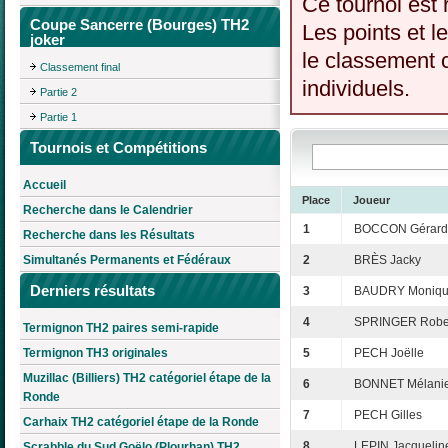
Ce tournoi est 
Coupe Sancerre (Bourges) TH2
Les points et l
joker
le classement c
Classement final
individuels.
Partie 2
Partie 1
Tournois et Compétitions
Accueil
Place
Joueur
Recherche dans le Calendrier
1
BOCCON Gérard
Recherche dans les Résultats
Simultanés Permanents et Fédéraux
2
BRÈS Jacky
Derniers résultats
3
BAUDRY Moniq
4
SPRINGER Robe
Termignon TH2 paires semi-rapide
Termignon TH3 originales
5
PECH Joëlle
Muzillac (Billiers) TH2 catégoriel étape de la
6
BONNET Mélani
Ronde
7
PECH Gilles
Carhaix TH2 catégoriel étape de la Ronde
8
LEPIN Jacquelin
Scrabble du Sud Goëlo (Plourhan) TH2