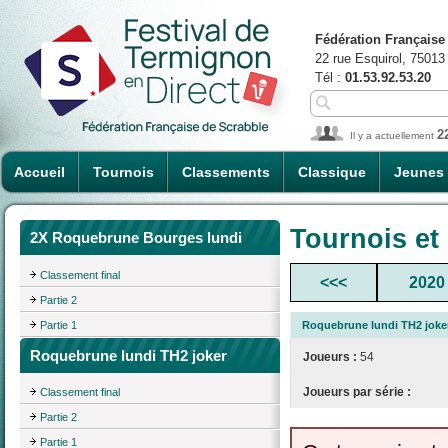
Fédération Française
22 rue Esquirol, 75013
Tél :
01.53.92.53.20
2
Il y a actuellement
Accueil
Tournois
Classements
Classique
Jeunes
Tournois et
2X Roquebrune Bourges lundi
Classement final
<<<
2020
Partie 2
Partie 1
Roquebrune lundi TH2 joke
Roquebrune lundi TH2 joker
Joueurs :
54
Joueurs par série :
Classement final
Partie 2
Partie 1