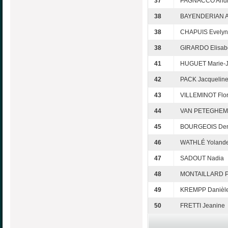
37
PAGNACCO And
38
BAYENDERIAN A
38
CHAPUIS Evely
38
GIRARDO Elisab
41
HUGUET Marie-
42
PACK Jacquelin
43
VILLEMINOT Flo
44
VAN PETEGHEM 
45
BOURGEOIS Den
46
WATHLÉ Yoland
47
SADOUT Nadia
48
MONTAILLARD Pa
49
KREMPP Danièl
50
FRETTI Jeanine