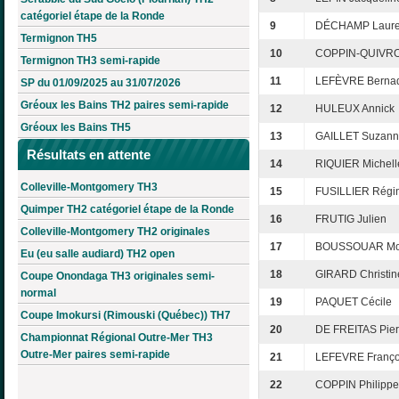
catégoriel étape de la Ronde
9
DÉCHAMP Laur
Termignon TH5
10
COPPIN-QUIVRO
Termignon TH3 semi-rapide
11
LEFÈVRE Bernad
SP du 01/09/2025 au 31/07/2026
Gréoux les Bains TH2 paires semi-rapide
12
HULEUX Annick
Gréoux les Bains TH5
13
GAILLET Suzan
Résultats en attente
14
RIQUIER Michell
Colleville-Montgomery TH3
15
FUSILLIER Régi
Quimper TH2 catégoriel étape de la Ronde
16
FRUTIG Julien
Colleville-Montgomery TH2 originales
17
BOUSSOUAR Mo
Eu (eu salle audiard) TH2 open
18
GIRARD Christin
Coupe Onondaga TH3 originales semi-
normal
19
PAQUET Cécile
Coupe Imokursi (Rimouski (Québec)) TH7
20
DE FREITAS Pier
Championnat Régional Outre-Mer TH3
Outre-Mer paires semi-rapide
21
LEFEVRE Franço
22
COPPIN Philippe