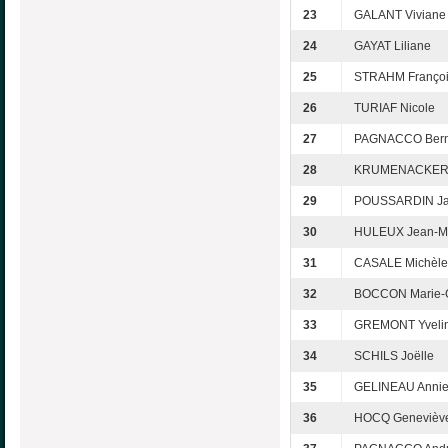
23
GALANT Viviane
24
GAYAT Liliane
25
STRAHM Franço
26
TURIAF Nicole
27
PAGNACCO Bern
28
KRUMENACKER C
29
POUSSARDIN Ja
30
HULEUX Jean-M
31
CASALE Michèle
32
BOCCON Marie-G
33
GREMONT Yveli
34
SCHILS Joëlle
35
GELINEAU Anni
36
HOCQ Genevièv