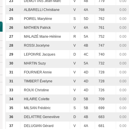
23
DEMOTTAIS Jean-Marc
V
4B
779
0.00
24
ALBARELLI Christiane
V
4A
768
0.00
25
POIREL Marylène
S
5D
762
0.00
26
MATHIEN Patrick
V
4A
761
0.00
27
MALAIZÉ Marie-Hélène
R
5A
752
0.00
28
ROSSI Jocelyne
V
4B
747
0.00
29
LEPOIVRE Jacques
D
4C
740
0.00
30
MARTIN Suzy
V
5A
732
0.00
31
FOURNIER Annie
V
4D
728
0.00
31
TIMBERT Évelyne
V
4D
728
0.00
33
ROUX Christine
V
4D
726
0.00
34
HILAIRE Colette
D
5B
709
0.00
35
MILSAN Frédéric
S
5B
699
0.00
36
DELATTRE Geneviève
D
4B
683
0.00
37
DELUGIAN Gérard
V
4A
681
0.00