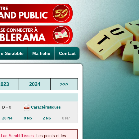
e-Scrabble
Ma fiche
Contact
2023
2024
>>>
Caractéristiques
D =
0
20 N4
9 N5
2 N6
0 N7
e-Lac Scrabb'Lisses
. Les points et les