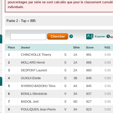
pourcentages par série ne sont calculés que pour le classement cumulé 
individuels.
Partie 2 - Top = 895
Exporter
Place
Joueur
Série
Score
%S1
1
CHINCHOLLE Thierry
S
1A
891
0.00
2
MOLLARD Hervé
S
1A
886
0.00
3
DESPONT Laurent
S
2A
860
0.00
4
GUIGUI Eliette
D
3B
849
0.00
5
NYARKO-BADOHU Téno
S
4A
845
0.00
6
BONILLI Bénédicte
V
3A
837
0.00
7
BADOIL Joël
S
6D
827
0.00
8
POULIQUEN Jean-Pierre
V
3A
823
0.00