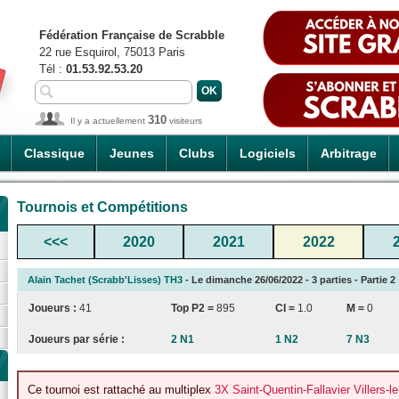
Fédération Française de Scrabble
22 rue Esquirol, 75013 Paris
Tél :
01.53.92.53.20
310
Il y a actuellement
visiteurs
Classique
Jeunes
Clubs
Logiciels
Arbitrage
Tournois et Compétitions
<<<
2020
2021
2022
Alain Tachet (Scrabb'Lisses) TH3
- Le dimanche 26/06/2022 - 3 parties - Partie 2
Joueurs :
41
Top P2 =
895
CI
=
1.0
M =
0
Joueurs par série :
2 N1
1 N2
7 N3
Ce tournoi est rattaché au multiplex
3X Saint-Quentin-Fallavier Villers-l