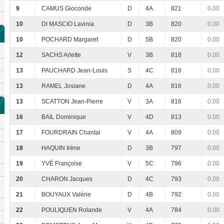
9
CAMUS Gioconde
D
4A
821
0.00
10
DI MASCIO Lavinia
D
3B
820
0.00
10
POCHARD Margaret
D
5B
820
0.00
12
SACHS Arlette
V
3B
818
0.00
13
PAUCHARD Jean-Louis
S
4C
816
0.00
13
RAMEL Josiane
D
4A
816
0.00
13
SCATTON Jean-Pierre
V
3A
816
0.00
16
BAIL Dominique
V
4D
813
0.00
17
FOURDRAIN Chantal
V
4A
809
0.00
18
HAQUIN Irène
D
3B
797
0.00
19
YVÉ Françoise
V
5C
796
0.00
20
CHARON Jacques
D
4C
793
0.00
21
BOUYAUX Valérie
D
4B
792
0.00
22
POULIQUEN Rolande
V
4A
784
0.00