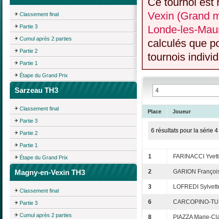
Ce tournoi est 
Vexin (Grand m
Classement final
Partie 3
Londe-les-Mau
Cumul après 2 parties
calculés que p
Partie 2
tournois individ
Partie 1
Étape du Grand Prix
Sarzeau TH3
Classement final
Place
Joueur
Partie 3
6 résultats pour la série 4
Partie 2
Partie 1
1
FARINACCI Yvett
Étape du Grand Prix
Magny-en-Vexin TH3
2
GARION Françoi
3
LOFREDI Sylvett
Classement final
6
CARCOPINO-TUS
Partie 3
Cumul après 2 parties
8
PIAZZA Marie-Cl