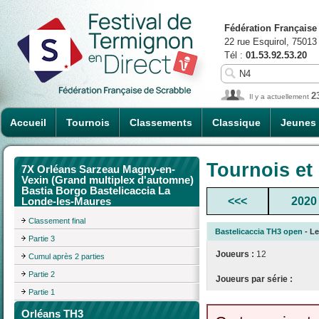
Fédération Française
22 rue Esquirol, 75013
Tél :
01.53.92.53.20
2
Il y a actuellement
Accueil
Tournois
Classements
Classique
Jeunes
Tournois et
7X Orléans Sarzeau Magny-en-
Vexin (Grand multiplex d'automne)
Bastia Borgo Bastelicaccia La
<<<
2020
Londe-les-Maures
Classement final
Bastelicaccia TH3 open
- Le
Partie 3
Joueurs :
12
Cumul après 2 parties
Partie 2
Joueurs par série :
Partie 1
Orléans TH3