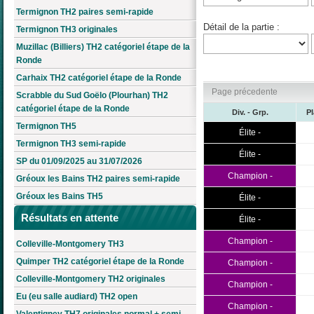
Termignon TH2 paires semi-rapide
Détail de la partie :
Termignon TH3 originales
Muzillac (Billiers) TH2 catégoriel étape de la
Ronde
Carhaix TH2 catégoriel étape de la Ronde
Page précedente
Scrabble du Sud Goëlo (Plourhan) TH2
catégoriel étape de la Ronde
Div. - Grp.
P
Termignon TH5
Élite -
Termignon TH3 semi-rapide
Élite -
SP du 01/09/2025 au 31/07/2026
Champion -
Gréoux les Bains TH2 paires semi-rapide
Gréoux les Bains TH5
Élite -
Résultats en attente
Élite -
Champion -
Colleville-Montgomery TH3
Quimper TH2 catégoriel étape de la Ronde
Champion -
Colleville-Montgomery TH2 originales
Champion -
Eu (eu salle audiard) TH2 open
Champion -
Valentigney TH7 originales normal + semi-