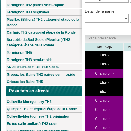
Termignon TH2 paires semi-rapide
Détail de la partie :
Termignon TH3 originales
Muzillac (Billiers) TH2 catégoriel étape de la
Ronde
Carhaix TH2 catégoriel étape de la Ronde
Page précedente
Scrabble du Sud Goëlo (Plourhan) TH2
catégoriel étape de la Ronde
Div. - Grp.
P
Termignon TH5
Élite -
Termignon TH3 semi-rapide
Élite -
SP du 01/09/2025 au 31/07/2026
Champion -
Gréoux les Bains TH2 paires semi-rapide
Gréoux les Bains TH5
Élite -
Résultats en attente
Élite -
Champion -
Colleville-Montgomery TH3
Quimper TH2 catégoriel étape de la Ronde
Champion -
Colleville-Montgomery TH2 originales
Champion -
Eu (eu salle audiard) TH2 open
Champion -
Coupe Onondaga TH3 originales semi-