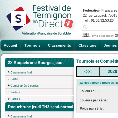
Fédération Française
22 rue Esquirol, 75013
Tél :
01.53.92.53.20
2
Il y a actuellement
Accueil
Tournois
Classements
Classique
Jeunes
Tournois et Compéti
2X Roquebrune Bourges jeudi
<<<
2020
Classement final
Partie 3
2X Roquebrune Bourges je
Cumul après 2 parties
Joueurs :
103
Partie 2
Partie 1
Joueurs par série :
Roquebrune jeudi TH3 semi-normal
Poids par série :
Classement final