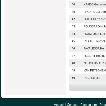
40
KPADO Geneviè
40
PAGNACCO Bern
42
DUFOUR Cécile
43
POUSSARDIN Ja
44
ROUX Jean-Luc
45
RIQUIER Michell
46
FAVALESSA Henri
47
HÉBERT Régine
48
NEUGEBAUER M
48
VAN PETEGHEM 
50
PECH Joëlle
Accueil
|
Contact
|
Plan du site
|
Pho