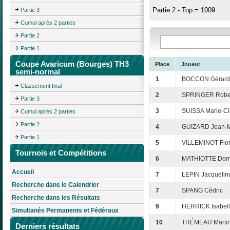
Partie 2 - Top = 1009
Partie 3
Cumul après 2 parties
Partie 2
Partie 1
Coupe Avaricum (Bourges) TH3
Place
Joueur
semi-normal
1
BOCCON Gérard
Classement final
2
SPRINGER Robe
Partie 3
3
SUISSA Marie-Cl
Cumul après 2 parties
Partie 2
4
GUIZARD Jean-M
Partie 1
5
VILLEMINOT Flo
Tournois et Compétitions
6
MATHIOTTE Dom
Accueil
7
LEPIN Jacquelin
Recherche dans le Calendrier
7
SPANG Cédric
Recherche dans les Résultats
9
HERRICK Isabel
Simultanés Permanents et Fédéraux
10
TRÉMEAU Marti
Derniers résultats