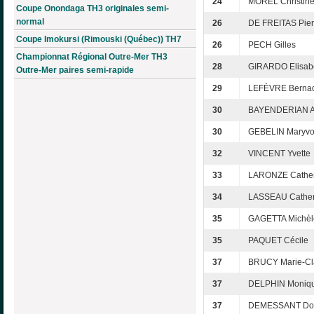
24
MOREL Christin
Coupe Onondaga TH3 originales semi-
normal
26
DE FREITAS Pier
Coupe Imokursi (Rimouski (Québec)) TH7
26
PECH Gilles
Championnat Régional Outre-Mer TH3
28
GIRARDO Elisab
Outre-Mer paires semi-rapide
29
LEFÈVRE Bernad
30
BAYENDERIAN A
30
GEBELIN Maryv
32
VINCENT Yvette
33
LARONZE Cather
34
LASSEAU Cather
35
GAGETTA Michèl
35
PAQUET Cécile
37
BRUCY Marie-C
37
DELPHIN Moniq
37
DEMESSANT Do