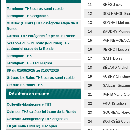
11
BRÈS Jacky
Termignon TH2 paires semi-rapide
12
SQUINABOL Sté
Termignon TH3 originales
13
BONNET Mélani
Muzillac (Billiers) TH2 catégoriel étape de la
Ronde
14
BAUDRY Moniq
Carhaix TH2 catégoriel étape de la Ronde
15
VAHINEMOEA Cél
Scrabble du Sud Goëlo (Plourhan) TH2
catégoriel étape de la Ronde
16
PERROT Lucien
Termignon TH5
17
GATTI Denis
Termignon TH3 semi-rapide
18
BÉLARD Michel
SP du 01/09/2025 au 31/07/2026
19
AUBRY Christine
Gréoux les Bains TH2 paires semi-rapide
Gréoux les Bains TH5
20
GAILLET Suzan
Résultats en attente
21
PARIS Marie-Cl
22
FRUTIG Julien
Colleville-Montgomery TH3
Quimper TH2 catégoriel étape de la Ronde
23
GOUREAU Herv
Colleville-Montgomery TH2 originales
24
BOURGÈS Colet
Eu (eu salle audiard) TH2 open