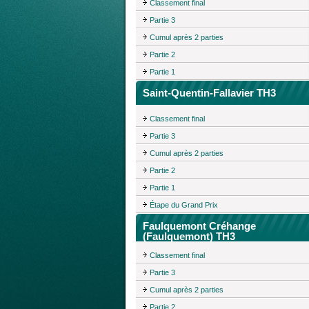
Classement final
Partie 3
Cumul après 2 parties
Partie 2
Partie 1
Saint-Quentin-Fallavier TH3
Classement final
Partie 3
Cumul après 2 parties
Partie 2
Partie 1
Étape du Grand Prix
Faulquemont Créhange
(Faulquemont) TH3
Classement final
Partie 3
Cumul après 2 parties
Partie 2