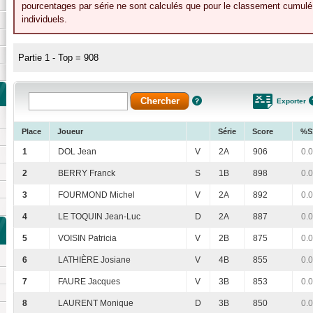
pourcentages par série ne sont calculés que pour le classement cumulé 
individuels.
Partie 1 - Top = 908
Exporter
Place
Joueur
Série
Score
%S
1
DOL Jean
V
2A
906
0.
2
BERRY Franck
S
1B
898
0.
3
FOURMOND Michel
V
2A
892
0.
4
LE TOQUIN Jean-Luc
D
2A
887
0.
5
VOISIN Patricia
V
2B
875
0.
6
LATHIÈRE Josiane
V
4B
855
0.
7
FAURE Jacques
V
3B
853
0.
8
LAURENT Monique
D
3B
850
0.