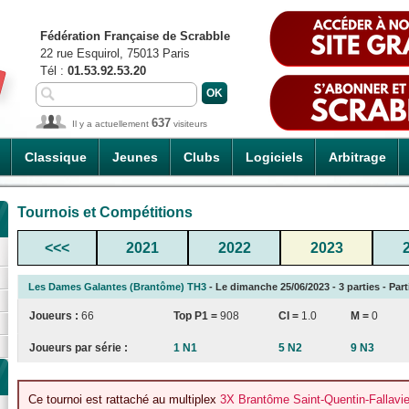
Fédération Française de Scrabble
22 rue Esquirol, 75013 Paris
Tél :
01.53.92.53.20
637
Il y a actuellement
visiteurs
Classique
Jeunes
Clubs
Logiciels
Arbitrage
Tournois et Compétitions
<<<
2021
2022
2023
Les Dames Galantes (Brantôme) TH3
- Le dimanche 25/06/2023 - 3 parties - Part
Joueurs :
66
Top P1 =
908
CI
=
1.0
M =
0
Joueurs par série :
1 N1
5 N2
9 N3
Ce tournoi est rattaché au multiplex
3X Brantôme Saint-Quentin-Fallavi