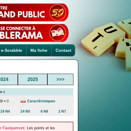
e-Scrabble
Ma fiche
Contact
2024
2025
>>>
ie 1
Caractéristiques
D =
0
19 N4
24 N5
6 N6
2 N7
er Faulquemont
. Les points et les