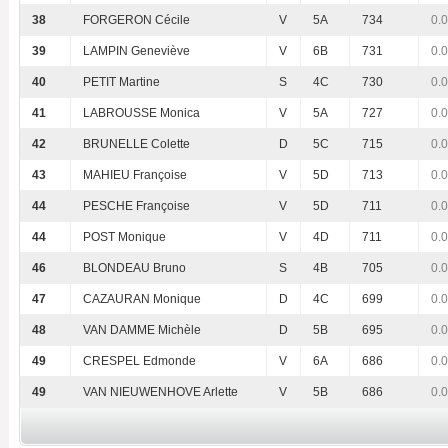
38
FORGERON Cécile
V
5A
734
0.
39
LAMPIN Geneviève
V
6B
731
0.
40
PETIT Martine
S
4C
730
0.
41
LABROUSSE Monica
V
5A
727
0.
42
BRUNELLE Colette
D
5C
715
0.
43
MAHIEU Françoise
V
5D
713
0.
44
PESCHE Françoise
V
5D
711
0.
44
POST Monique
V
4D
711
0.
46
BLONDEAU Bruno
S
4B
705
0.
47
CAZAURAN Monique
D
4C
699
0.
48
VAN DAMME Michèle
D
5B
695
0.
49
CRESPEL Edmonde
V
6A
686
0.
49
VAN NIEUWENHOVE Arlette
V
5B
686
0.