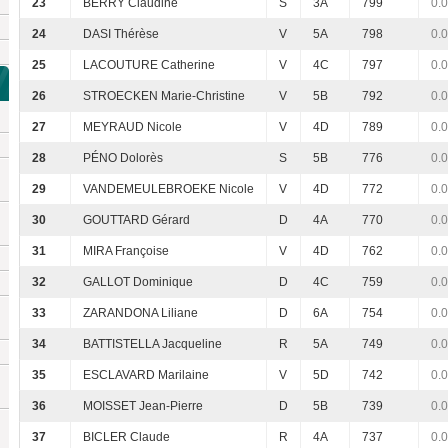
23
BERRY Claudine
S
3A
799
0.
24
DASI Thérèse
V
5A
798
0.
25
LACOUTURE Catherine
V
4C
797
0.
26
STROECKEN Marie-Christine
V
5B
792
0.
27
MEYRAUD Nicole
V
4D
789
0.
28
PÉNO Dolorès
S
5B
776
0.
29
VANDEMEULEBROEKE Nicole
V
4D
772
0.
30
GOUTTARD Gérard
D
4A
770
0.
31
MIRA Françoise
V
4D
762
0.
32
GALLOT Dominique
D
4C
759
0.
33
ZARANDONA Liliane
D
6A
754
0.
34
BATTISTELLA Jacqueline
R
5A
749
0.
35
ESCLAVARD Marilaine
V
5D
742
0.
36
MOISSET Jean-Pierre
D
5B
739
0.
37
BICLER Claude
R
4A
737
0.