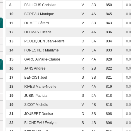
8
PAILLOUS Christian
V
3B
850
0.
10
BOREAU Monique
V
4A
845
0.
11
DUMET Gérard
V
3B
843
0.
12
DELMAS Lucette
V
4A
836
0.
13
POULIQUEN Jean-Pierre
D
3A
834
0.
14
FORESTIER Marilyne
V
3A
833
0.
15
GARCIA Marie-Claude
V
4A
828
0.
16
JANS Andrée
R
2B
822
0.
17
BENOIST Joël
S
3B
821
0.
18
RIVES Marie-Noëlle
V
4A
819
0.
19
JUBIN Patricia
S
5A
818
0.
19
SICOT Michèle
V
4B
818
0.
21
JOUBERT Denise
D
3B
808
0.
22
BLONDEAU Évelyne
S
4B
806
0.