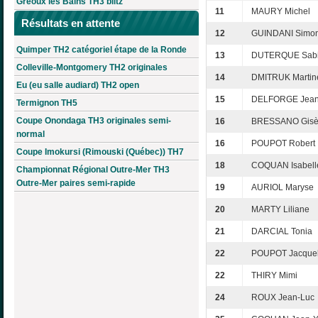
Gréoux les Bains TH3 blitz
11
MAURY Michel
Résultats en attente
12
GUINDANI Simo
Quimper TH2 catégoriel étape de la Ronde
13
DUTERQUE Sab
Colleville-Montgomery TH2 originales
14
DMITRUK Martin
Eu (eu salle audiard) TH2 open
15
DELFORGE Jea
Termignon TH5
Coupe Onondaga TH3 originales semi-
16
BRESSANO Gisè
normal
16
POUPOT Robert
Coupe Imokursi (Rimouski (Québec)) TH7
18
COQUAN Isabell
Championnat Régional Outre-Mer TH3
Outre-Mer paires semi-rapide
19
AURIOL Maryse
20
MARTY Liliane
21
DARCIAL Tonia
22
POUPOT Jacquel
22
THIRY Mimi
24
ROUX Jean-Luc