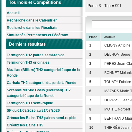
Tournois et Compétitions
Partie 3 - Top = 991
Accueil
Recherche dans le Calendrier
Recherche dans les Résultats
Simultanés Permanents et Fédéraux
Place
Joueur
Derniers résultats
1
CLIGNY Antoine
2
DELHOM Serge
Termignon TH2 paires semi-rapide
Termignon TH3 originales
3
PERES Jean-Cl
Muzillac (Billiers) TH2 catégoriel étape de la
4
BONNET Mélani
Ronde
5
TOUATY Fabrice
Carhaix TH2 catégoriel étape de la Ronde
Scrabble du Sud Goëlo (Plourhan) TH2
6
MAZARS Marie-T
catégoriel étape de la Ronde
7
DEPASSE Jean-
Termignon TH3 semi-rapide
8
MOTHE Norbert
SP du 01/09/2025 au 31/07/2026
Gréoux les Bains TH2 paires semi-rapide
9
BERTRAND Mag
Gréoux les Bains TH5
10
THIRRÉE Jeanin