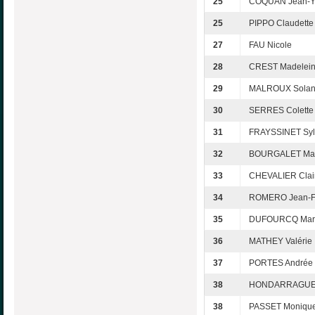
25
COQUAN Jean-Y
25
PIPPO Claudette
27
FAU Nicole
28
CREST Madelei
29
MALROUX Sola
30
SERRES Colette
31
FRAYSSINET Syl
32
BOURGALET Mar
33
CHEVALIER Clai
34
ROMERO Jean-F
35
DUFOURCQ Mari
36
MATHEY Valérie
37
PORTES Andrée
38
HONDARRAGUE 
38
PASSET Moniqu