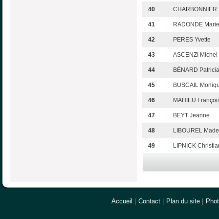
40
CHARBONNIER 
41
RADONDE Marie
42
PERES Yvette
43
ASCENZI Michel
44
BÉNARD Patrici
45
BUSCAIL Moniq
46
MAHIEU Françoi
47
BEYT Jeanne
48
LIBOUREL Made
49
LIPNICK Christia
Accueil
|
Contact
|
Plan du site
|
Pho