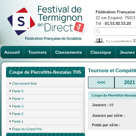
Fédération Française
22 rue Esquirol, 75013
Tél :
01.53.92.53.20
3
Il y a actuellement
Accueil
Tournois
Classements
Classique
Jeunes
Tournois et Compéti
Coupe de Pierrefitte-Nestalas TH5
<<<
2021
Classement final
Partie 5
Coupe de Pierrefitte-Nestal
Partie 4
Joueurs :
49
Partie 3
Partie 2
Joueurs par série :
Partie 1
Poids par série :
Étape du Grand Prix