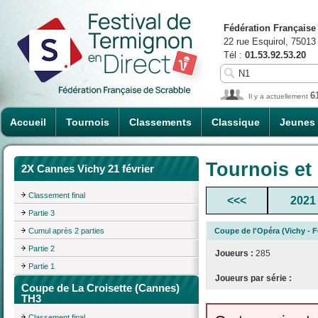
Fédération Française
22 rue Esquirol, 75013
Tél :
01.53.92.53.20
6
Il y a actuellement
Accueil
Tournois
Classements
Classique
Jeunes
Tournois et
2X Cannes Vichy 21 février
Classement final
<<<
2021
Partie 3
Cumul après 2 parties
Coupe de l'Opéra (Vichy - F
Partie 2
Joueurs :
285
Partie 1
Joueurs par série :
Coupe de La Croisette (Cannes)
TH3
Classement final