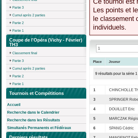
Ce tournoi est 
Partie 3
Les points et l
Cumul après 2 parties
le classement c
Partie 2
individuels.
Partie 1
Coupe de l'Opéra (Vichy - Février)
TH3
Classement final
Partie 3
Place
Joueur
Cumul après 2 parties
9 résultats pour la série 1
Partie 2
Partie 1
1
CHINCHOLLE Thi
Tournois et Compétitions
3
SPRINGER Robe
Accueil
4
DOUILLET Eric
Recherche dans le Calendrier
5
MARCZAK Régis
Recherche dans les Résultats
Simultanés Permanents et Fédéraux
6
SPANG Cédric
Derniers résultats
7
MANGENOT Fab