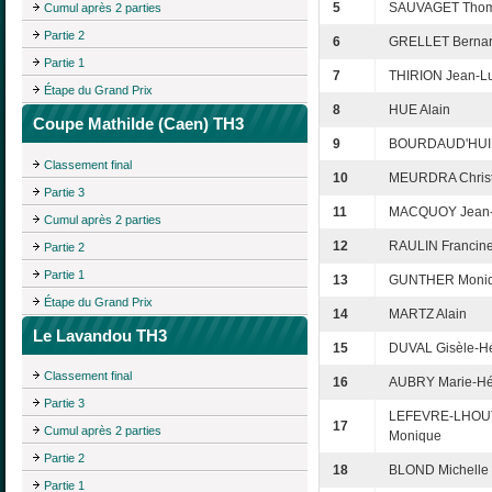
5
SAUVAGET Tho
Cumul après 2 parties
Partie 2
6
GRELLET Berna
Partie 1
7
THIRION Jean-L
Étape du Grand Prix
8
HUE Alain
Coupe Mathilde (Caen) TH3
9
BOURDAUD'HUI 
Classement final
10
MEURDRA Christ
Partie 3
11
MACQUOY Jean
Cumul après 2 parties
12
RAULIN Francin
Partie 2
Partie 1
13
GUNTHER Moni
Étape du Grand Prix
14
MARTZ Alain
Le Lavandou TH3
15
DUVAL Gisèle-H
Classement final
16
AUBRY Marie-Hé
Partie 3
LEFEVRE-LHOU
17
Cumul après 2 parties
Monique
Partie 2
18
BLOND Michelle
Partie 1