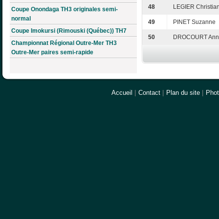
48
LEGIER Christia
Coupe Onondaga TH3 originales semi-
normal
49
PINET Suzanne
Coupe Imokursi (Rimouski (Québec)) TH7
50
DROCOURT Ann
Championnat Régional Outre-Mer TH3
Outre-Mer paires semi-rapide
Accueil
|
Contact
|
Plan du site
|
Pho