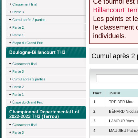
Ce tournoi est 
Classement final
Billancourt Te
Partie 3
Les points et l
Cumul après 2 parties
le classement c
Partie 2
individuels.
Partie 1
Étape du Grand Prix
Boulogne-Billancourt TH3
Cumul après 2 p
Classement final
Partie 3
Cumul après 2 parties
Partie 2
Place
Joueur
Partie 1
1
TREIBER Marc
Étape du Grand Prix
Championnat Départemental Lot
2
BÉNARD Nicola
2022-2023 TH3 (Terrou)
3
LAMOUR Yves
Classement final
4
MAUDIEU Patric
Partie 3