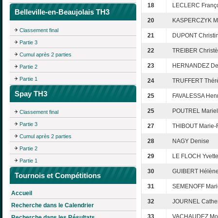
18
LECLERC Franço
Belleville-en-Beaujolais TH3
20
KASPERCZYK Ma
Classement final
21
DUPONT Christi
Partie 3
22
TREIBER Christè
Cumul après 2 parties
23
HERNANDEZ De
Partie 2
Partie 1
24
TRUFFERT Thér
Spay TH3
25
FAVALESSA Henri
25
POUTREL Mariel
Classement final
Partie 3
27
THIBOUT Marie-
Cumul après 2 parties
28
NAGY Denise
Partie 2
29
LE FLOCH Yvett
Partie 1
30
GUIBERT Hélèn
Tournois et Compétitions
31
SEMENOFF Mari
Accueil
32
JOURNEL Cather
Recherche dans le Calendrier
33
VACHAUDEZ Mo
Recherche dans les Résultats