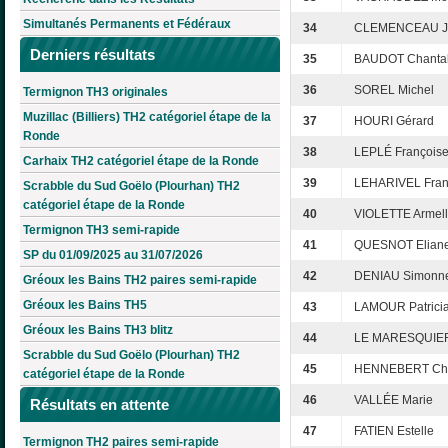
Simultanés Permanents et Fédéraux
34
CLEMENCEAU Je
Derniers résultats
35
BAUDOT Chanta
36
SOREL Michel
Termignon TH3 originales
Muzillac (Billiers) TH2 catégoriel étape de la
37
HOURI Gérard
Ronde
38
LEPLÉ François
Carhaix TH2 catégoriel étape de la Ronde
39
LEHARIVEL Fran
Scrabble du Sud Goëlo (Plourhan) TH2
catégoriel étape de la Ronde
40
VIOLETTE Armel
Termignon TH3 semi-rapide
41
QUESNOT Elian
SP du 01/09/2025 au 31/07/2026
42
DENIAU Simonn
Gréoux les Bains TH2 paires semi-rapide
Gréoux les Bains TH5
43
LAMOUR Patrici
Gréoux les Bains TH3 blitz
44
LE MARESQUIER
Scrabble du Sud Goëlo (Plourhan) TH2
45
HENNEBERT Chri
catégoriel étape de la Ronde
46
VALLÉE Marie
Résultats en attente
47
FATIEN Estelle
Termignon TH2 paires semi-rapide