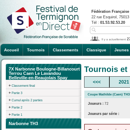
Fédération Française
22 rue Esquirol, 75013
Tél :
01.53.92.53.20
2
Il y a actuellement
Accueil
Tournois
Classements
Classique
Jeunes
Tournois et
7X Narbonne Boulogne-Billancourt
Terrou Caen Le Lavandou
Belleville-en-Beaujolais Spay
<<<
2021
Classement final
Partie 3
Coupe Mathilde (Caen) TH3
Cumul après 2 parties
Joueurs :
72
Partie 2
Joueurs par série :
Partie 1
Narbonne TH3