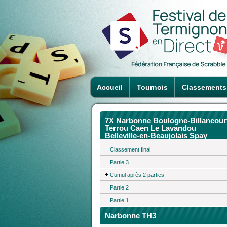
Accueil
Tournois
Classements
7X Narbonne Boulogne-Billancour
Terrou Caen Le Lavandou
Belleville-en-Beaujolais Spay
Classement final
Partie 3
Cumul après 2 parties
Partie 2
Partie 1
Narbonne TH3