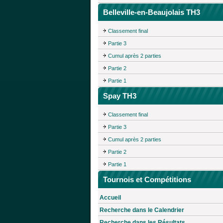
Belleville-en-Beaujolais TH3
Classement final
Partie 3
Cumul après 2 parties
Partie 2
Partie 1
Spay TH3
Classement final
Partie 3
Cumul après 2 parties
Partie 2
Partie 1
Tournois et Compétitions
Accueil
Recherche dans le Calendrier
Recherche dans les Résultats