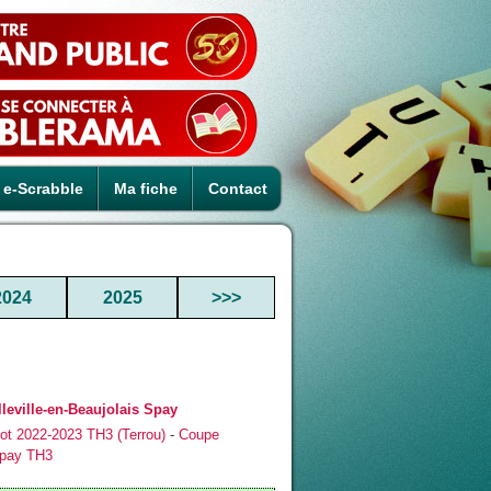
e-Scrabble
Ma fiche
Contact
2024
2025
>>>
eville-en-Beaujolais Spay
ot 2022-2023 TH3 (Terrou)
-
Coupe
pay TH3