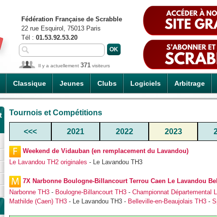
Fédération Française de Scrabble
22 rue Esquirol, 75013 Paris
Tél :
01.53.92.53.20
371
Il y a actuellement
visiteurs
Classique
Jeunes
Clubs
Logiciels
Arbitrage
Tournois et Compétitions
t
<<<
2021
2022
2023
Weekend de Vidauban (en remplacement du Lavandou)
Le Lavandou TH2 originales
- Le Lavandou TH3
7X Narbonne Boulogne-Billancourt Terrou Caen Le Lavandou Bell
Narbonne TH3
-
Boulogne-Billancourt TH3
-
Championnat Départemental L
Mathilde (Caen) TH3
- Le Lavandou TH3 -
Belleville-en-Beaujolais TH3
-
S