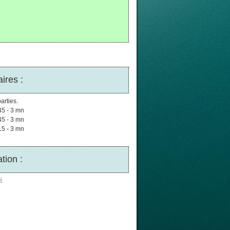
ires :
arties.
45 - 3 mn
45 - 3 mn
15 - 3 mn
tion :
é