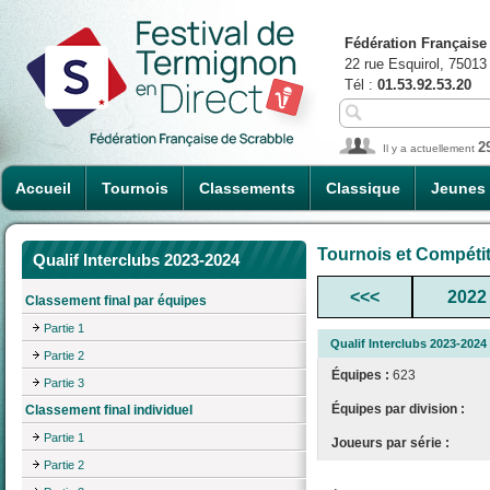
Fédération Française
22 rue Esquirol, 75013
Tél :
01.53.92.53.20
2
Il y a actuellement
Accueil
Tournois
Classements
Classique
Jeunes
Tournois et Compéti
Qualif Interclubs 2023-2024
<<<
2022
Classement final par équipes
Partie 1
Qualif Interclubs 2023-2024
Partie 2
Équipes :
623
Partie 3
Équipes par division :
Classement final individuel
Partie 1
Joueurs par série :
Partie 2