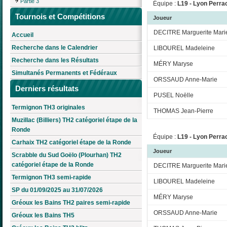
Partie 3
Équipe :
L19 - Lyon Perra
Tournois et Compétitions
Joueur
DECITRE Marguerite Mari
Accueil
Recherche dans le Calendrier
LIBOUREL Madeleine
Recherche dans les Résultats
MÉRY Maryse
Simultanés Permanents et Fédéraux
ORSSAUD Anne-Marie
Derniers résultats
PUSEL Noëlle
Termignon TH3 originales
THOMAS Jean-Pierre
Muzillac (Billiers) TH2 catégoriel étape de la
Ronde
Équipe :
L19 - Lyon Perrac
Carhaix TH2 catégoriel étape de la Ronde
Joueur
Scrabble du Sud Goëlo (Plourhan) TH2
catégoriel étape de la Ronde
DECITRE Marguerite Mari
Termignon TH3 semi-rapide
LIBOUREL Madeleine
SP du 01/09/2025 au 31/07/2026
MÉRY Maryse
Gréoux les Bains TH2 paires semi-rapide
ORSSAUD Anne-Marie
Gréoux les Bains TH5