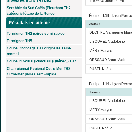
Gréoux les Bains TH3 blitz
THOMAS Jean-Pierre
Scrabble du Sud Goëlo (Plourhan) TH2
catégoriel étape de la Ronde
Équipe :
L19 - Lyon Perrac
Résultats en attente
Joueur
DECITRE Marguerite Mari
Termignon TH2 paires semi-rapide
Termignon TH5
LIBOUREL Madeleine
Coupe Onondaga TH3 originales semi-
MÉRY Maryse
normal
ORSSAUD Anne-Marie
Coupe Imokursi (Rimouski (Québec)) TH7
Championnat Régional Outre-Mer TH3
PUSEL Noëlle
Outre-Mer paires semi-rapide
Équipe :
L19 - Lyon Perrac
Joueur
LIBOUREL Madeleine
MÉRY Maryse
ORSSAUD Anne-Marie
PUSEL Noëlle