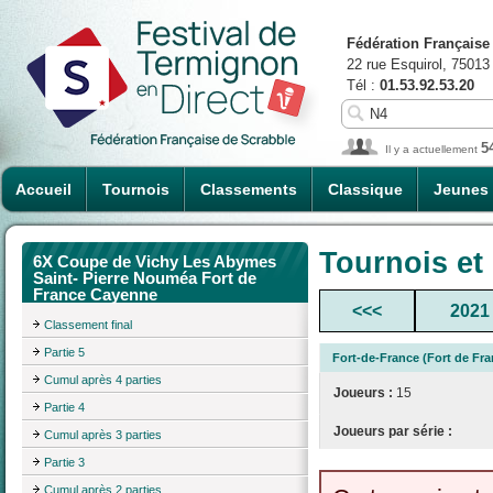
Fédération Française
22 rue Esquirol, 75013
Tél :
01.53.92.53.20
5
Il y a actuellement
Accueil
Tournois
Classements
Classique
Jeunes
Tournois et
6X Coupe de Vichy Les Abymes
Saint- Pierre Nouméa Fort de
France Cayenne
<<<
2021
Classement final
Partie 5
Fort-de-France (Fort de Fra
Cumul après 4 parties
Joueurs :
15
Partie 4
Joueurs par série :
Cumul après 3 parties
Partie 3
Cumul après 2 parties