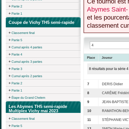
Ce tournoi est 
Partie 2
Abymes Saint-
Partie 1
et les pourcent
Coupe de Vichy TH5 semi-rapide
classement cumu
Classement final
Partie 5
Cumul après 4 parties
Partie 4
Place
Joueur
Cumul après 3 parties
8 résultats pour la série 4
Partie 3
Cumul après 2 parties
Partie 2
7
DERIS Didier
Partie 1
8
CARÊME Frédéri
Étape du Grand Chelem
9
JEAN-BAPTISTE
Les Abymes TH5 semi-rapide
Multiplex Vichy mai 2023
10
RAMATHON-BEN
Classement final
11
STÉPHANIE-VICT
Partie 5
12
SMITH Marie-Lin