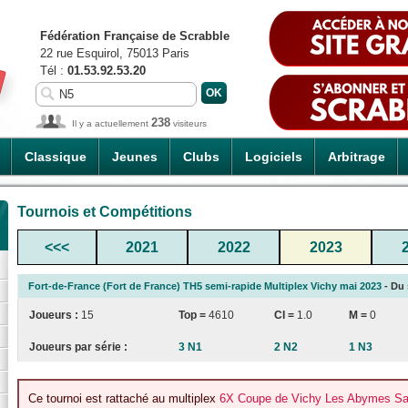
Fédération Française de Scrabble
22 rue Esquirol, 75013 Paris
Tél :
01.53.92.53.20
238
Il y a actuellement
visiteurs
Classique
Jeunes
Clubs
Logiciels
Arbitrage
Tournois et Compétitions
<<<
2021
2022
2023
Fort-de-France (Fort de France) TH5 semi-rapide Multiplex Vichy mai 2023
- Du 
Joueurs :
15
Top =
4610
CI
=
1.0
M =
0
Joueurs par série :
3 N1
2 N2
1 N3
Ce tournoi est rattaché au multiplex
6X Coupe de Vichy Les Abymes Sai