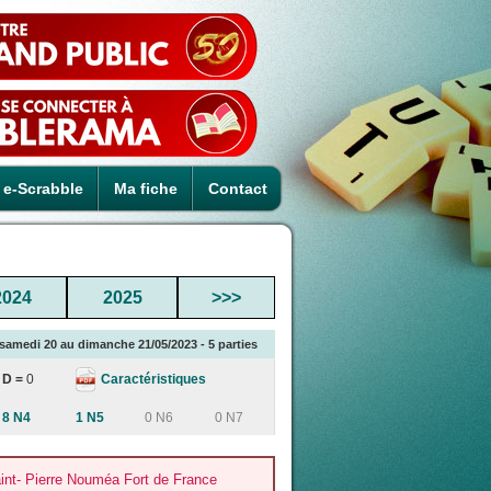
e-Scrabble
Ma fiche
Contact
2024
2025
>>>
samedi 20 au dimanche 21/05/2023 - 5 parties
Caractéristiques
D =
0
8 N4
1 N5
0 N6
0 N7
nt- Pierre Nouméa Fort de France