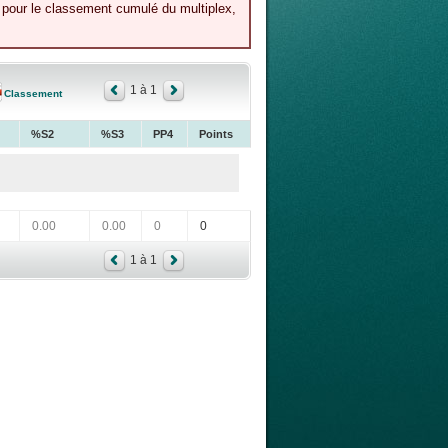
e pour le classement cumulé du multiplex,
1 à 1
Classement
%S2
%S3
PP4
Points
0.00
0.00
0
0
1 à 1