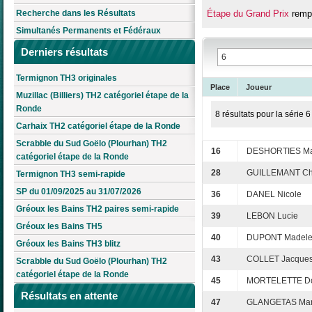
Recherche dans les Résultats
Étape du Grand Prix
rempo
Simultanés Permanents et Fédéraux
Derniers résultats
Termignon TH3 originales
Place
Joueur
Muzillac (Billiers) TH2 catégoriel étape de la
Ronde
8 résultats pour la série 6
Carhaix TH2 catégoriel étape de la Ronde
Scrabble du Sud Goëlo (Plourhan) TH2
16
DESHORTIES Mar
catégoriel étape de la Ronde
28
GUILLEMANT Ch
Termignon TH3 semi-rapide
SP du 01/09/2025 au 31/07/2026
36
DANEL Nicole
Gréoux les Bains TH2 paires semi-rapide
39
LEBON Lucie
Gréoux les Bains TH5
40
DUPONT Madele
Gréoux les Bains TH3 blitz
43
COLLET Jacque
Scrabble du Sud Goëlo (Plourhan) TH2
catégoriel étape de la Ronde
45
MORTELETTE Do
Résultats en attente
47
GLANGETAS Mar