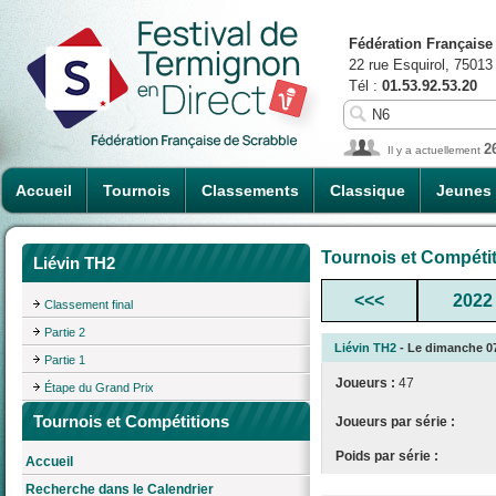
Fédération Française
22 rue Esquirol, 75013
Tél :
01.53.92.53.20
2
Il y a actuellement
Accueil
Tournois
Classements
Classique
Jeunes
Tournois et Compéti
Liévin TH2
<<<
2022
Classement final
Partie 2
Liévin TH2
- Le dimanche 07/
Partie 1
Joueurs :
47
Étape du Grand Prix
Tournois et Compétitions
Joueurs par série :
Poids par série :
Accueil
Recherche dans le Calendrier