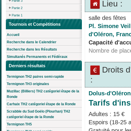
Partie 3
Lieu :
Partie 2
Partie 1
salle des fêtes
Tournois et Compétitions
Pl. Simone Veil
d'Oléron, Fran
Accueil
Capacité d'accu
Recherche dans le Calendrier
Nombre de plac
Recherche dans les Résultats
Simultanés Permanents et Fédéraux
Derniers résultats
Droits 
Termignon TH2 paires semi-rapide
:
Termignon TH3 originales
Muzillac (Billiers) TH2 catégoriel étape de la
Dolus-d'Oléron
Ronde
Tarifs d'ins
Carhaix TH2 catégoriel étape de la Ronde
Scrabble du Sud Goëlo (Plourhan) TH2
Adultes : 15 €
catégoriel étape de la Ronde
Espoirs (18-25 a
Termignon TH5
Gratuité pour l