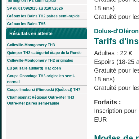
Termignon TH3 semi-rapide
18 ans)
SP du 01/09/2025 au 31/07/2026
Gratuité pour le
Gréoux les Bains TH2 paires semi-rapide
Gréoux les Bains TH5
Dolus-d'Oléro
Résultats en attente
Tarifs d'ins
Colleville-Montgomery TH3
Adultes : 22 €
Quimper TH2 catégoriel étape de la Ronde
Espoirs (18-25 a
Colleville-Montgomery TH2 originales
Eu (eu salle audiard) TH2 open
Gratuité pour l
Coupe Onondaga TH3 originales semi-
18 ans)
normal
Gratuité pour le
Coupe Imokursi (Rimouski (Québec)) TH7
Championnat Régional Outre-Mer TH3
Forfaits :
Outre-Mer paires semi-rapide
Inscription pour
EUR
Modes de p