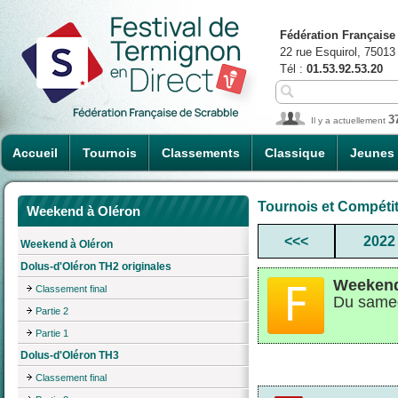
Fédération Française
22 rue Esquirol, 75013
Tél :
01.53.92.53.20
3
Il y a actuellement
Accueil
Tournois
Classements
Classique
Jeunes
Tournois et Compéti
Weekend à Oléron
<<<
2022
Weekend à Oléron
Dolus-d'Oléron TH2 originales
Weekend
Classement final
Du samed
Partie 2
Partie 1
Dolus-d'Oléron TH3
Classement final