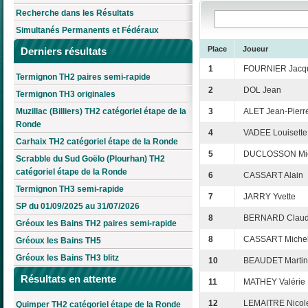
Recherche dans les Résultats
Simultanés Permanents et Fédéraux
Place
Joueur
Derniers résultats
1
FOURNIER Jacq
Termignon TH2 paires semi-rapide
2
DOL Jean
Termignon TH3 originales
Muzillac (Billiers) TH2 catégoriel étape de la
3
ALET Jean-Pierr
Ronde
4
VADEE Louisette
Carhaix TH2 catégoriel étape de la Ronde
5
DUCLOSSON Mi
Scrabble du Sud Goëlo (Plourhan) TH2
catégoriel étape de la Ronde
6
CASSART Alain
Termignon TH3 semi-rapide
7
JARRY Yvette
SP du 01/09/2025 au 31/07/2026
8
BERNARD Clau
Gréoux les Bains TH2 paires semi-rapide
8
CASSART Michel
Gréoux les Bains TH5
Gréoux les Bains TH3 blitz
10
BEAUDET Marti
Résultats en attente
11
MATHEY Valérie
12
LEMAITRE Nicol
Quimper TH2 catégoriel étape de la Ronde