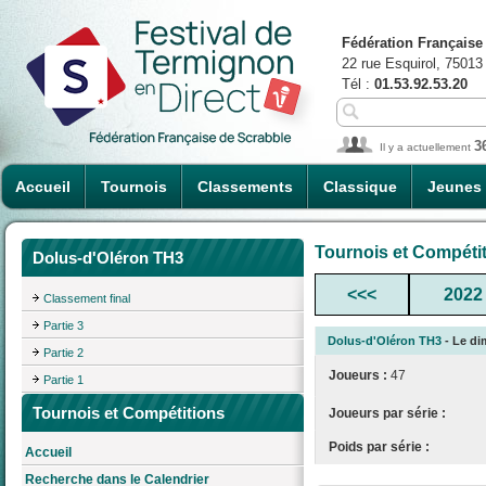
Fédération Française
22 rue Esquirol, 75013
Tél :
01.53.92.53.20
3
Il y a actuellement
Accueil
Tournois
Classements
Classique
Jeunes
Tournois et Compéti
Dolus-d'Oléron TH3
<<<
2022
Classement final
Partie 3
Dolus-d'Oléron TH3
- Le di
Partie 2
Joueurs :
47
Partie 1
Tournois et Compétitions
Joueurs par série :
Poids par série :
Accueil
Recherche dans le Calendrier