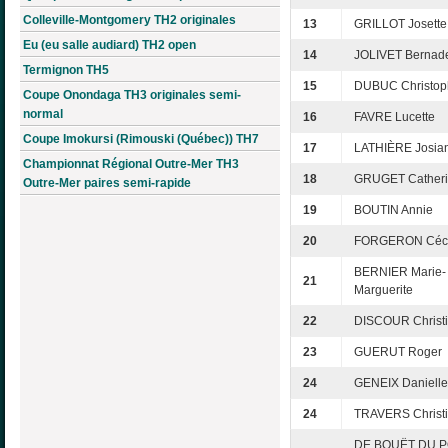
Colleville-Montgomery TH2 originales
13
GRILLOT Josette
Eu (eu salle audiard) TH2 open
14
JOLIVET Bernade
Termignon TH5
15
DUBUC Christop
Coupe Onondaga TH3 originales semi-
normal
16
FAVRE Lucette
Coupe Imokursi (Rimouski (Québec)) TH7
17
LATHIÈRE Josia
Championnat Régional Outre-Mer TH3
18
GRUGET Cather
Outre-Mer paires semi-rapide
19
BOUTIN Annie
20
FORGERON Céci
BERNIER Marie-
21
Marguerite
22
DISCOUR Christ
23
GUERUT Roger
24
GENEIX Danielle
24
TRAVERS Christ
DE BOUËT DU 