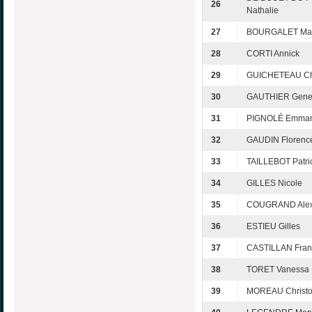
26
Nathalie
27
BOURGALET Mar
28
CORTI Annick
29
GUICHETEAU Ch
30
GAUTHIER Gene
31
PIGNOLÉ Emman
32
GAUDIN Florenc
33
TAILLEBOT Patri
34
GILLES Nicole
35
COUGRAND Alex
36
ESTIEU Gilles
37
CASTILLAN Fran
38
TORET Vanessa
39
MOREAU Christ