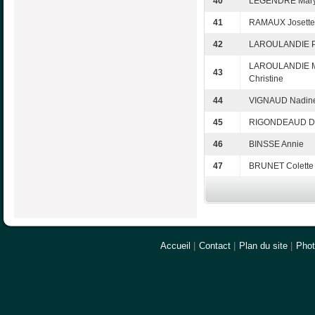
40
LEGENDRE Mar
41
RAMAUX Josette
42
LAROULANDIE P
LAROULANDIE M
43
Christine
44
VIGNAUD Nadin
45
RIGONDEAUD D
46
BINSSE Annie
47
BRUNET Colette
Accueil
|
Contact
|
Plan du site
|
Pho