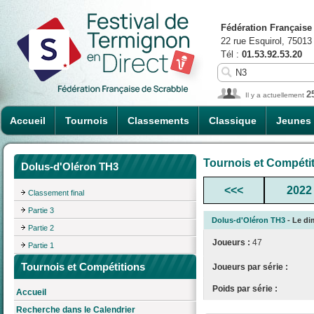
Fédération Française
22 rue Esquirol, 75013
Tél :
01.53.92.53.20
2
Il y a actuellement
Accueil
Tournois
Classements
Classique
Jeunes
Tournois et Compéti
Dolus-d'Oléron TH3
<<<
2022
Classement final
Partie 3
Dolus-d'Oléron TH3
- Le di
Partie 2
Joueurs :
47
Partie 1
Tournois et Compétitions
Joueurs par série :
Poids par série :
Accueil
Recherche dans le Calendrier