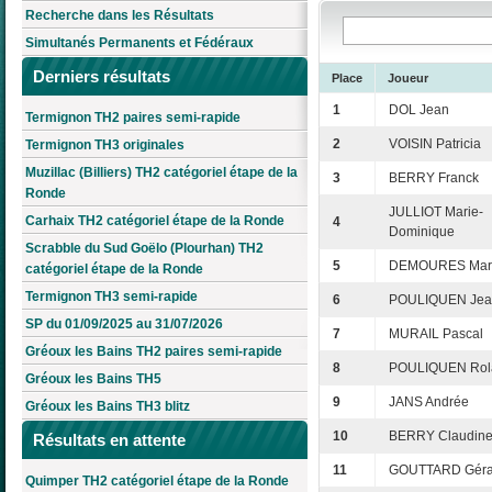
Recherche dans les Résultats
Simultanés Permanents et Fédéraux
Derniers résultats
Place
Joueur
1
DOL Jean
Termignon TH2 paires semi-rapide
2
VOISIN Patricia
Termignon TH3 originales
Muzillac (Billiers) TH2 catégoriel étape de la
3
BERRY Franck
Ronde
JULLIOT Marie-
Carhaix TH2 catégoriel étape de la Ronde
4
Dominique
Scrabble du Sud Goëlo (Plourhan) TH2
5
DEMOURES Mar
catégoriel étape de la Ronde
Termignon TH3 semi-rapide
6
POULIQUEN Jean
SP du 01/09/2025 au 31/07/2026
7
MURAIL Pascal
Gréoux les Bains TH2 paires semi-rapide
8
POULIQUEN Rol
Gréoux les Bains TH5
9
JANS Andrée
Gréoux les Bains TH3 blitz
10
BERRY Claudin
Résultats en attente
11
GOUTTARD Géra
Quimper TH2 catégoriel étape de la Ronde