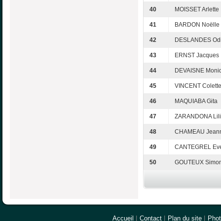
40
MOISSET Arlette
41
BARDON Noëlle
42
DESLANDES Odi
43
ERNST Jacques
44
DEVAISNE Moni
45
VINCENT Colett
46
MAQUIABA Gita
47
ZARANDONA Lil
48
CHAMEAU Jeann
49
CANTEGREL Eve
50
GOUTEUX Simo
Accueil
|
Contact
|
Plan du site
|
Pho