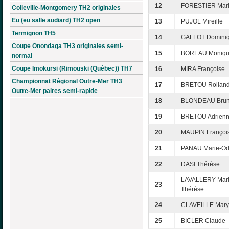
12
FORESTIER Mari
Colleville-Montgomery TH2 originales
Eu (eu salle audiard) TH2 open
13
PUJOL Mireille
Termignon TH5
14
GALLOT Domini
Coupe Onondaga TH3 originales semi-
15
BOREAU Moniq
normal
Coupe Imokursi (Rimouski (Québec)) TH7
16
MIRA Françoise
Championnat Régional Outre-Mer TH3
17
BRETOU Rollan
Outre-Mer paires semi-rapide
18
BLONDEAU Bru
19
BRETOU Adrien
20
MAUPIN Françoi
21
PANAU Marie-Od
22
DASI Thérèse
LAVALLERY Mari
23
Thérèse
24
CLAVEILLE Mary
25
BICLER Claude