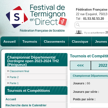
Fédération Française
22 rue Esquirol, 75013
Tél :
01.53.92.53.20
2
Il y a actuellement
Accueil
Tournois
Classements
Classique
Jeunes
Tournois et Compéti
Championnat Départemental
Dordogne open 2023-2024 TH2
(Périgueux)
<<<
2022
Classement final
Championnat Départementa
Partie 2
Partie 1
Joueurs :
66
Tournois et Compétitions
Joueurs par série :
Poids par série :
Accueil
Recherche dans le Calendrier