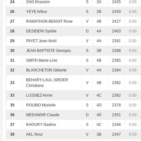
24
SAO Khassim
S
3A
2435
0.00
26
YEYE Arthur
S
2B
2430
0.00
27
RAMATHON-BENOIT Rose
V
4B
2427
0.00
28
DESIDERI Sybille
D
4A
2403
0.00
29
PAYET Jean-Noël
V
4A
2391
0.00
30
JEAN-BAPTISTE Georges
S
3B
2388
0.00
31
SMITH Marie-Line
S
4B
2385
0.00
32
BLANCHETON Gilberte
V
4A
2384
0.00
BEHARY-LAUL-SIRDER
33
V
4B
2382
0.00
Christiane
33
LUSSIEZ Annie
V
4C
2382
0.00
35
ROUBIO Murielle
S
4D
2378
0.00
36
MEDAWAR Claude
D
4D
2351
0.00
37
KHOURY Nadine
S
4C
2348
0.00
38
AKL Nour
V
3B
2347
0.00