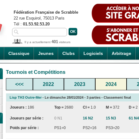
Fédération Française de Scrabble
22 rue Esquirol, 75013 Paris
Tél :
01.53.92.53.20
401
Il y a actuellement
visiteurs
Classique
Jeunes
Clubs
Logiciels
Arbitrage
Tournois et Compétitions
<<<
2022
2023
2024
Lisp TH3 Outre-Mer
- Le dimanche 28/01/2024 - 3 parties - Classement final
Joueurs :
186
Top =
2680
CI
=
1.0
M =
372
D =
2
Joueurs par série :
0 N1
16 N2
15 N3
61 N4
Poids par série :
PS1=0
PS2=16
PS3=20