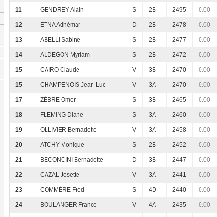
11
GENDREY Alain
S
2B
2495
0.00
12
ETNA Adhémar
D
2B
2478
0.00
13
ABELLI Sabine
S
2B
2477
0.00
14
ALDEGON Myriam
S
2B
2472
0.00
15
CAIRO Claude
V
3B
2470
0.00
15
CHAMPENOIS Jean-Luc
V
3A
2470
0.00
17
ZÈBRE Omer
S
3B
2465
0.00
18
FLEMING Diane
S
3A
2460
0.00
19
OLLIVIER Bernadette
V
3A
2458
0.00
20
ATCHY Monique
S
2B
2452
0.00
21
BECONCINI Bernadette
D
3B
2447
0.00
22
CAZAL Josette
V
3A
2441
0.00
23
COMMÈRE Fred
S
4D
2440
0.00
24
BOULANGER France
V
4A
2435
0.00