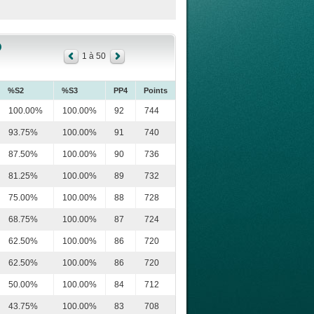
1 à 50
%S2
%S3
PP4
Points
100.00%
100.00%
92
744
93.75%
100.00%
91
740
87.50%
100.00%
90
736
81.25%
100.00%
89
732
75.00%
100.00%
88
728
68.75%
100.00%
87
724
62.50%
100.00%
86
720
62.50%
100.00%
86
720
50.00%
100.00%
84
712
43.75%
100.00%
83
708