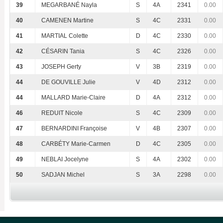
39
MEGARBANÉ Nayla
S
4A
2341
0.00
40
CAMENEN Martine
S
4C
2331
0.00
41
MARTIAL Colette
D
4C
2330
0.00
42
CÉSARIN Tania
S
4C
2326
0.00
43
JOSEPH Gerty
V
3B
2319
0.00
44
DE GOUVILLE Julie
V
4D
2312
0.00
44
MALLARD Marie-Claire
D
4A
2312
0.00
46
REDUIT Nicole
S
4C
2309
0.00
47
BERNARDINI Françoise
V
4B
2307
0.00
48
CARBÉTY Marie-Carmen
D
4C
2305
0.00
49
NEBLAI Jocelyne
S
4A
2302
0.00
50
SADJAN Michel
S
3A
2298
0.00