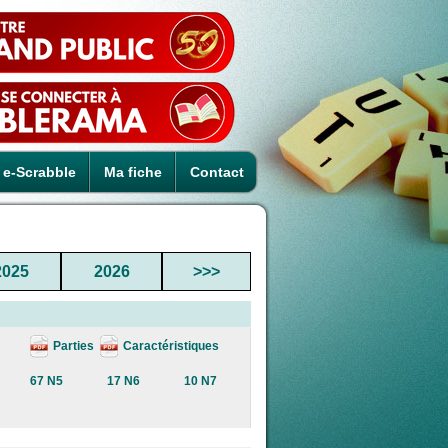
e-Scrabble
Ma fiche
Contact
2025
2026
>>>
Parties
Caractéristiques
67 N5
17 N6
10 N7