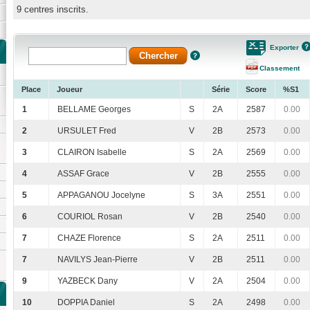
9 centres inscrits.
Exporter
Classement
Place
Joueur
Série
Score
%S1
1
BELLAME Georges
S
2A
2587
0.00
2
URSULET Fred
V
2B
2573
0.00
3
CLAIRON Isabelle
S
2A
2569
0.00
4
ASSAF Grace
V
2B
2555
0.00
5
APPAGANOU Jocelyne
S
3A
2551
0.00
6
COURIOL Rosan
V
2B
2540
0.00
7
CHAZE Florence
S
2A
2511
0.00
7
NAVILYS Jean-Pierre
V
2B
2511
0.00
9
YAZBECK Dany
V
2A
2504
0.00
10
DOPPIA Daniel
S
2A
2498
0.00