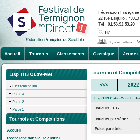
Fédération Française
22 rue Esquirol, 75013
Tél :
01.53.92.53.20
3
Il y a actuellement
Accueil
Tournois
Classements
Classique
Jeunes
Tournois et Compéti
Lisp TH3 Outre-Mer
<<<
2022
Classement final
Partie 3
Lisp TH3 Outre-Mer
- Le dim
Partie 2
Joueurs :
186
Partie 1
Tournois et Compétitions
Joueurs par série :
Poids par série :
Accueil
Recherche dans le Calendrier