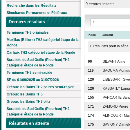
9 centres inscrits.
Recherche dans les Résultats
Simultanés Permanents et Fédéraux
Derniers résultats
Termignon TH3 originales
Place
Joueur
Muzillac (Billiers) TH2 catégoriel étape de la
Ronde
10 résultats pour la série 
Carhaix TH2 catégoriel étape de la Ronde
Scrabble du Sud Goëlo (Plourhan) TH2
96
SILVANT Aline
catégoriel étape de la Ronde
119
SAOUMA Moniq
Termignon TH3 semi-rapide
120
LIBESSART Gwe
SP du 01/09/2025 au 31/07/2026
Gréoux les Bains TH2 paires semi-rapide
126
KASSATLY Lama
Gréoux les Bains TH5
155
PANCARTE Sand
Gréoux les Bains TH3 blitz
171
ZAMORD Pierre
Scrabble du Sud Goëlo (Plourhan) TH2
catégoriel étape de la Ronde
174
ALINCOURT Mari
Résultats en attente
175
SAVIGNY Danièl