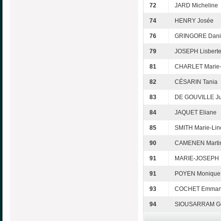
72
JARD Micheline
74
HENRY Josée
76
GRINGORE Dani
79
JOSEPH Lisbert
81
CHARLET Marie-
82
CÉSARIN Tania
83
DE GOUVILLE Ju
84
JAQUET Eliane
85
SMITH Marie-Lin
90
CAMENEN Marti
91
MARIE-JOSEPH 
91
POYEN Monique
93
COCHET Emman
94
SIOUSARRAM G