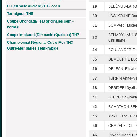
Eu (eu salle audiard) TH2 open
29
BÉLÉNUS-LARGI
Termignon TH5
30
LAW-KOUNE Bar
Coupe Onondaga TH3 originales semi-
31
BOMPART Lucie
normal
Coupe Imokursi (Rimouski (Québec)) TH7
BEHARY-LAUL-
32
Christiane
Championnat Régional Outre-Mer TH3
Outre-Mer paires semi-rapide
34
BOULANGER Fr
35
DEMOCRITE Luc
36
DELEANI Elisabe
37
TURPIN Anne-Ma
38
DESIDERI Sybill
41
LOFREDI Sylvett
42
RAMATHON-BEN
45
AVRIL Jacquelin
46
CHAPELET Chris
46
PIAZZA Marie-Cl