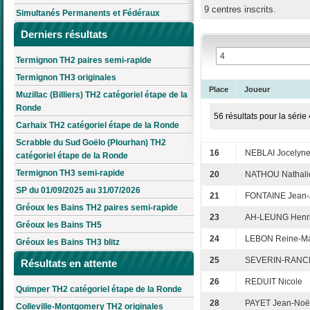
9 centres inscrits.
Simultanés Permanents et Fédéraux
Derniers résultats
Termignon TH2 paires semi-rapide
Termignon TH3 originales
Place
Joueur
Muzillac (Billiers) TH2 catégoriel étape de la
Ronde
56 résultats pour la série 
Carhaix TH2 catégoriel étape de la Ronde
Scrabble du Sud Goëlo (Plourhan) TH2
16
NEBLAI Jocelyn
catégoriel étape de la Ronde
Termignon TH3 semi-rapide
20
NATHOU Nathali
SP du 01/09/2025 au 31/07/2026
21
FONTAINE Jean-A
Gréoux les Bains TH2 paires semi-rapide
23
AH-LEUNG Henr
Gréoux les Bains TH5
24
LEBON Reine-Ma
Gréoux les Bains TH3 blitz
25
SEVERIN-RANCE
Résultats en attente
26
REDUIT Nicole
Quimper TH2 catégoriel étape de la Ronde
28
PAYET Jean-Noë
Colleville-Montgomery TH2 originales