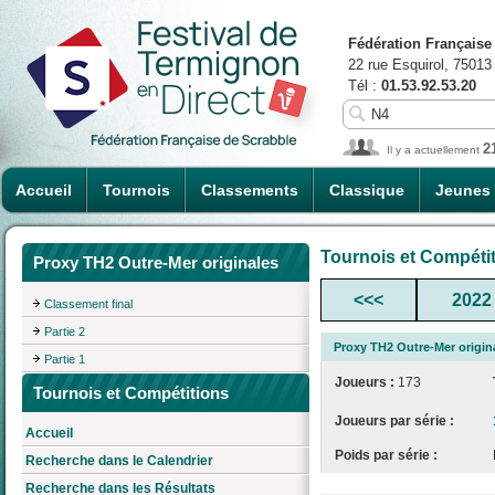
Fédération Française
22 rue Esquirol, 75013
Tél :
01.53.92.53.20
2
Il y a actuellement
Accueil
Tournois
Classements
Classique
Jeunes
Tournois et Compéti
Proxy TH2 Outre-Mer originales
<<<
2022
Classement final
Partie 2
Proxy TH2 Outre-Mer origin
Partie 1
Joueurs :
173
Tournois et Compétitions
Joueurs par série :
Accueil
Poids par série :
Recherche dans le Calendrier
Recherche dans les Résultats