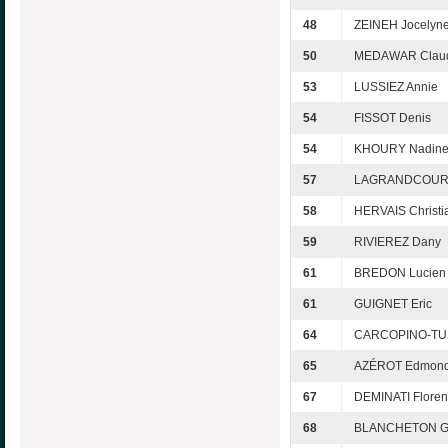
48
ZEINEH Jocelyn
50
MEDAWAR Clau
53
LUSSIEZ Annie
54
FISSOT Denis
54
KHOURY Nadin
57
LAGRANDCOURT
58
HERVAIS Christi
59
RIVIEREZ Dany
61
BREDON Lucien
61
GUIGNET Eric
64
CARCOPINO-TUS
65
AZÉROT Edmon
67
DEMINATI Flore
68
BLANCHETON Gi