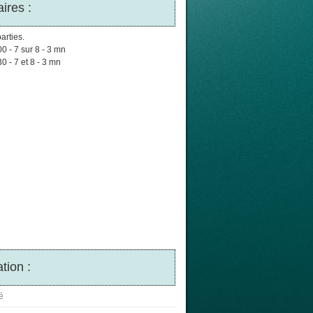
ires :
arties.
00 - 7 sur 8 - 3 mn
30 - 7 et 8 - 3 mn
tion :
é