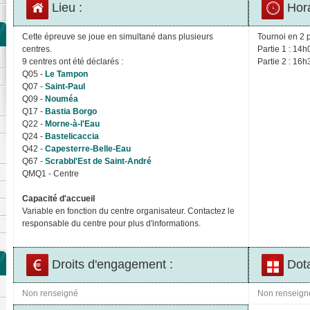
Lieu :
Hora
Cette épreuve se joue en simultané dans plusieurs
Tournoi en 2 p
centres.
Partie 1 : 14h
9 centres ont été déclarés :
Partie 2 : 16h
Q05 -
Le Tampon
Q07 -
Saint-Paul
Q09 -
Nouméa
Q17 -
Bastia Borgo
Q22 -
Morne-à-l'Eau
Q24 -
Bastelicaccia
Q42 -
Capesterre-Belle-Eau
Q67 -
Scrabbl'Est de Saint-André
QMQ1 - Centre
Capacité d'accueil
Variable en fonction du centre organisateur. Contactez le
responsable du centre pour plus d'informations.
Droits d'engagement :
Dota
Non renseigné
Non renseign