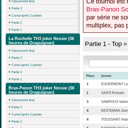
Ce tournoi est 
Classement final
Bras-Panon So
Partie 3
Cumul après 2 parties
par série ne s
Partie 2
multiplex, pas 
Partie 1
La Rochelle TH3 joker Nessie (36
heures de Draguignan)
Partie 1 - Top 
Classement final
Partie 3
Cumul après 2 parties
Partie 2
Place
Joueur
Partie 1
1
EGGERMONT Lo
Bras-Panon TH3 joker Nessie (36
heures de Draguignan)
1
SANTI Romain
Classement final
3
SAMPOUX Valent
Partie 3
4
KESTEMAN Jean
Cumul après 2 parties
4
TOUSSAINT Alai
Partie 2