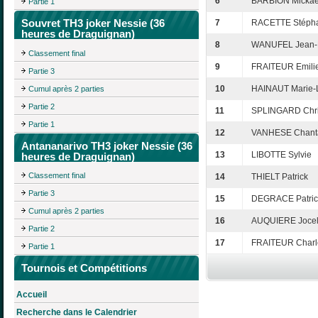
6
BARBION Mickaë
Partie 1
Souvret TH3 joker Nessie (36
7
RACETTE Stéph
heures de Draguignan)
8
WANUFEL Jean-
Classement final
9
FRAITEUR Emili
Partie 3
10
HAINAUT Marie-
Cumul après 2 parties
Partie 2
11
SPLINGARD Chri
Partie 1
12
VANHESE Chant
Antananarivo TH3 joker Nessie (36
13
LIBOTTE Sylvie
heures de Draguignan)
Classement final
14
THIELT Patrick
Partie 3
15
DEGRACE Patric
Cumul après 2 parties
16
AUQUIERE Joce
Partie 2
17
FRAITEUR Charl
Partie 1
Tournois et Compétitions
Accueil
Recherche dans le Calendrier