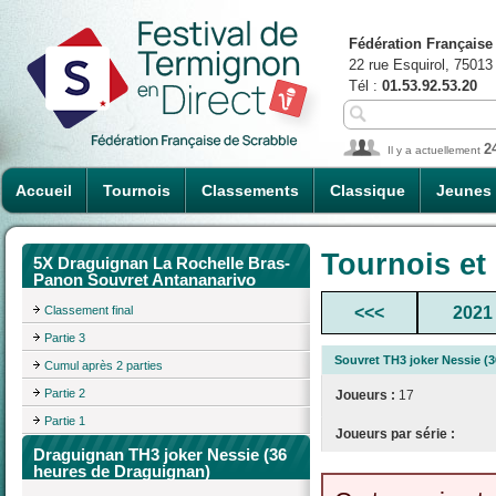
Fédération Française
22 rue Esquirol, 75013
Tél :
01.53.92.53.20
2
Il y a actuellement
Accueil
Tournois
Classements
Classique
Jeunes
Tournois et
5X Draguignan La Rochelle Bras-
Panon Souvret Antananarivo
Classement final
<<<
2021
Partie 3
Souvret TH3 joker Nessie (
Cumul après 2 parties
Partie 2
Joueurs :
17
Partie 1
Joueurs par série :
Draguignan TH3 joker Nessie (36
heures de Draguignan)