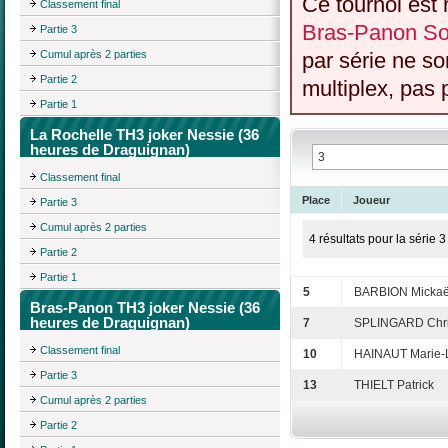
Ce tournoi est 
Classement final
Bras-Panon So
Partie 3
Cumul après 2 parties
par série ne s
Partie 2
multiplex, pas 
Partie 1
La Rochelle TH3 joker Nessie (36
heures de Draguignan)
Classement final
Place
Joueur
Partie 3
Cumul après 2 parties
4 résultats pour la série 3
Partie 2
Partie 1
5
BARBION Mickaë
Bras-Panon TH3 joker Nessie (36
heures de Draguignan)
7
SPLINGARD Chri
Classement final
10
HAINAUT Marie-
Partie 3
13
THIELT Patrick
Cumul après 2 parties
Partie 2