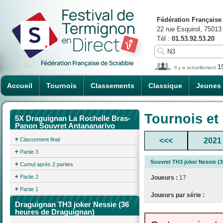
Fédération Française
22 rue Esquirol, 75013
Tél :
01.53.92.53.20
1
Il y a actuellement
Accueil
Tournois
Classements
Classique
Jeunes
Tournois et
5X Draguignan La Rochelle Bras-
Panon Souvret Antananarivo
Classement final
<<<
2021
Partie 3
Souvret TH3 joker Nessie (
Cumul après 2 parties
Partie 2
Joueurs :
17
Partie 1
Joueurs par série :
Draguignan TH3 joker Nessie (36
heures de Draguignan)