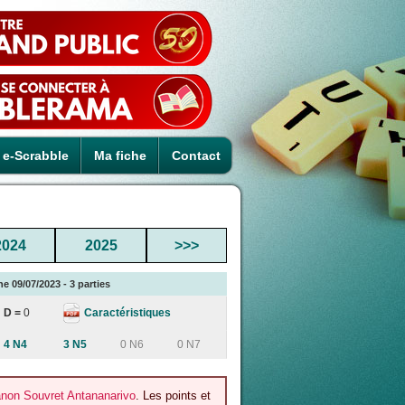
e-Scrabble
Ma fiche
Contact
2024
2025
>>>
 09/07/2023 - 3 parties
Caractéristiques
D =
0
4 N4
3 N5
0 N6
0 N7
non Souvret Antananarivo
. Les points et