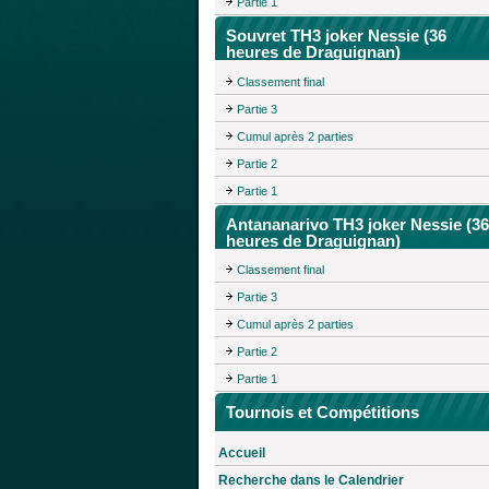
Partie 1
Souvret TH3 joker Nessie (36
heures de Draguignan)
Classement final
Partie 3
Cumul après 2 parties
Partie 2
Partie 1
Antananarivo TH3 joker Nessie (36
heures de Draguignan)
Classement final
Partie 3
Cumul après 2 parties
Partie 2
Partie 1
Tournois et Compétitions
Accueil
Recherche dans le Calendrier