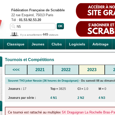
Fédération Française de Scrabble
22 rue Esquirol, 75013 Paris
Tél :
01.53.92.53.20
449
Il y a actuellement
visiteurs
Classique
Jeunes
Clubs
Logiciels
Arbitrage
Tournois et Compétitions
<<<
2021
2022
2023
Souvret TH3 joker Nessie (36 heures de Draguignan)
- Du samedi 08 au dimanche
Joueurs :
17
Top =
3825
CI
=
1.0
M =
0
Joueurs par série :
4 N1
2 N2
4 N3
Ce tournoi est rattaché au multiplex
5X Draguignan La Rochelle Bras-Pa