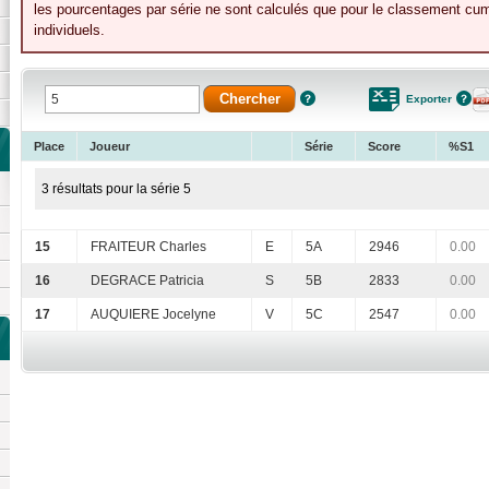
les pourcentages par série ne sont calculés que pour le classement cumu
individuels.
Exporter
Place
Joueur
Série
Score
%S1
3 résultats pour la série 5
15
FRAITEUR Charles
E
5A
2946
0.00
16
DEGRACE Patricia
S
5B
2833
0.00
17
AUQUIERE Jocelyne
V
5C
2547
0.00