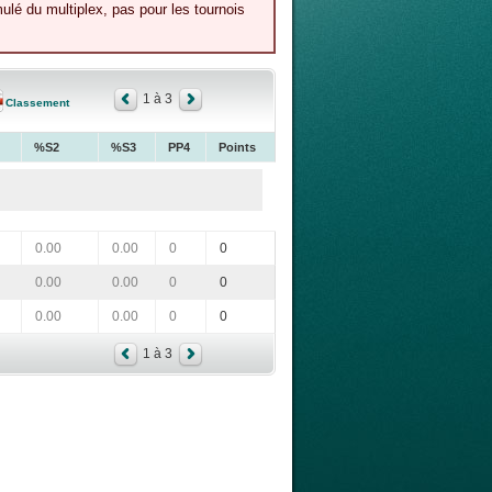
lé du multiplex, pas pour les tournois
1 à 3
Classement
%S2
%S3
PP4
Points
0.00
0.00
0
0
0.00
0.00
0
0
0.00
0.00
0
0
1 à 3