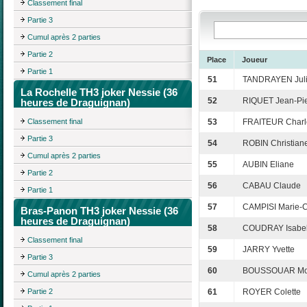
Classement final
Partie 3
Cumul après 2 parties
Partie 2
Place
Joueur
Partie 1
51
TANDRAYEN Jul
La Rochelle TH3 joker Nessie (36
52
RIQUET Jean-Pie
heures de Draguignan)
Classement final
53
FRAITEUR Charl
Partie 3
54
ROBIN Christian
Cumul après 2 parties
55
AUBIN Eliane
Partie 2
56
CABAU Claude
Partie 1
57
CAMPISI Marie-C
Bras-Panon TH3 joker Nessie (36
heures de Draguignan)
58
COUDRAY Isabel
Classement final
59
JARRY Yvette
Partie 3
60
BOUSSOUAR Mo
Cumul après 2 parties
Partie 2
61
ROYER Colette