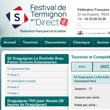
Fédération Française
22 rue Esquirol, 75013
Tél :
01.53.92.53.20
3
Il y a actuellement
Accueil
Tournois
Classements
Classique
Jeunes
Tournois et Compéti
5X Draguignan La Rochelle Bras-
Panon Souvret Antananarivo
<<<
2021
Classement final
Partie 3
5X Draguignan La Rochelle
Cumul après 2 parties
Classement final
Partie 2
Joueurs :
79
Partie 1
Joueurs par série :
Draguignan TH3 joker Nessie (36
heures de Draguignan)
Poids par série :