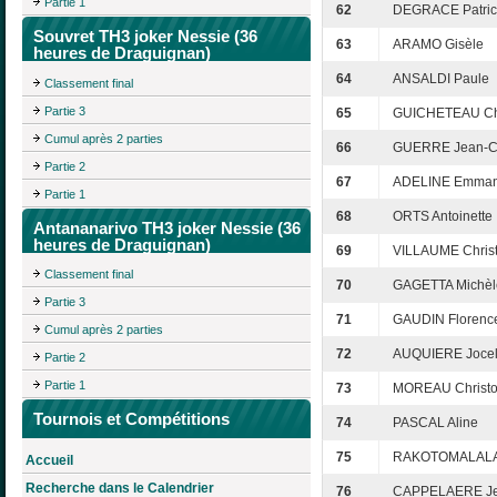
Partie 1
62
DEGRACE Patric
Souvret TH3 joker Nessie (36
63
ARAMO Gisèle
heures de Draguignan)
64
ANSALDI Paule
Classement final
Partie 3
65
GUICHETEAU Ch
Cumul après 2 parties
66
GUERRE Jean-C
Partie 2
67
ADELINE Emman
Partie 1
68
ORTS Antoinette
Antananarivo TH3 joker Nessie (36
heures de Draguignan)
69
VILLAUME Christ
Classement final
70
GAGETTA Michèl
Partie 3
71
GAUDIN Florenc
Cumul après 2 parties
72
AUQUIERE Joce
Partie 2
Partie 1
73
MOREAU Christ
Tournois et Compétitions
74
PASCAL Aline
75
RAKOTOMALALA
Accueil
Recherche dans le Calendrier
76
CAPPELAERE Je