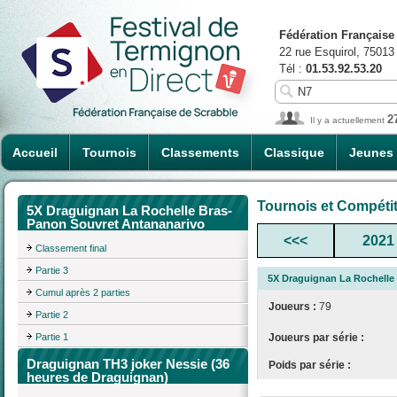
Fédération Française
22 rue Esquirol, 75013
Tél :
01.53.92.53.20
2
Il y a actuellement
Accueil
Tournois
Classements
Classique
Jeunes
Tournois et Compéti
5X Draguignan La Rochelle Bras-
Panon Souvret Antananarivo
<<<
2021
Classement final
Partie 3
5X Draguignan La Rochelle
Cumul après 2 parties
Joueurs :
79
Partie 2
Partie 1
Joueurs par série :
Draguignan TH3 joker Nessie (36
Poids par série :
heures de Draguignan)