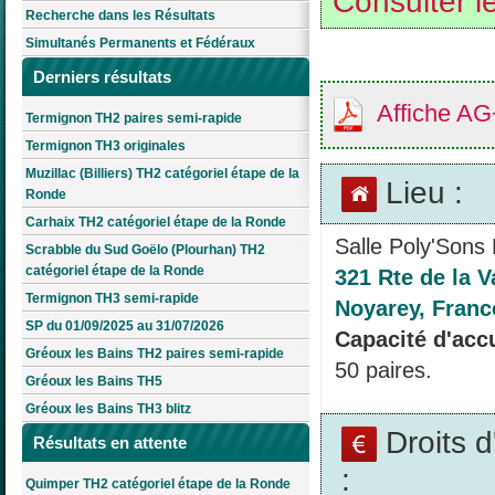
Consulter le
Recherche dans les Résultats
Simultanés Permanents et Fédéraux
Derniers résultats
Affiche A
Termignon TH2 paires semi-rapide
Termignon TH3 originales
Muzillac (Billiers) TH2 catégoriel étape de la
Lieu :
Ronde
Carhaix TH2 catégoriel étape de la Ronde
Salle Poly'Sons
Scrabble du Sud Goëlo (Plourhan) TH2
catégoriel étape de la Ronde
321 Rte de la 
Termignon TH3 semi-rapide
Noyarey, Franc
SP du 01/09/2025 au 31/07/2026
Capacité d'accu
Gréoux les Bains TH2 paires semi-rapide
50 paires.
Gréoux les Bains TH5
Gréoux les Bains TH3 blitz
Droits 
Résultats en attente
:
Quimper TH2 catégoriel étape de la Ronde