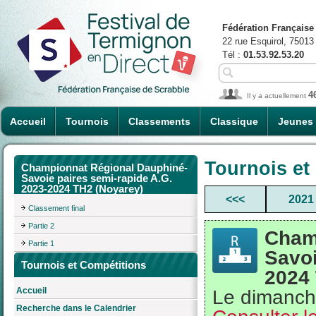
Fédération Française
22 rue Esquirol, 75013
Tél :
01.53.92.53.20
4
Il y a actuellement
Accueil
Tournois
Classements
Classique
Jeunes
Tournois et
Championnat Régional Dauphiné-
Savoie paires semi-rapide A.G.
2023-2024 TH2 (Noyarey)
<<<
2021
Classement final
Partie 2
Cham
Partie 1
Savoi
Tournois et Compétitions
2024
Le dimanch
Accueil
Recherche dans le Calendrier