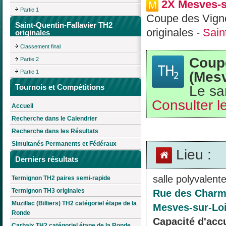
2X Mesves-su
Partie 1
Coupe des Vigno
Saint-Quentin-Fallavier TH2
originales -
Sain
originales
Classement final
Coupe
Partie 2
(Mesv
Partie 1
Le sa
Tournois et Compétitions
Consulter le
Accueil
Recherche dans le Calendrier
Recherche dans les Résultats
Simultanés Permanents et Fédéraux
Lieu :
Derniers résultats
salle polyvalent
Termignon TH2 paires semi-rapide
Termignon TH3 originales
Rue des Charmi
Muzillac (Billiers) TH2 catégoriel étape de la
Mesves-sur-Loi
Ronde
Capacité d'accu
Carhaix TH2 catégoriel étape de la Ronde