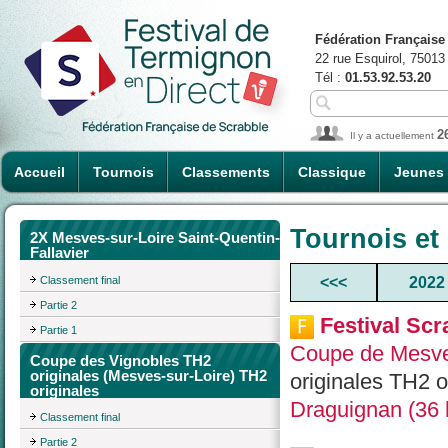
Fédération Française
22 rue Esquirol, 75013
Tél :
01.53.92.53.20
2
Il y a actuellement
Accueil
Tournois
Classements
Classique
Jeunes
Tournois et
2X Mesves-sur-Loire Saint-Quentin-
Fallavier
Classement final
<<<
2022
Partie 2
Festival Scr
Partie 1
Coupe de Mesve
Coupe des Vignobles TH2
originales (Mesves-sur-Loire) TH2
originales TH2 o
originales
Draguignan (36 
Classement final
Partie 2