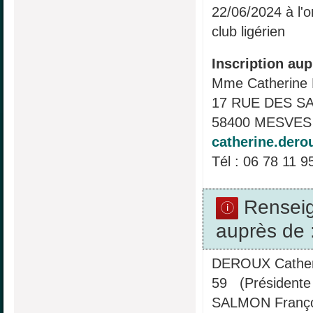
22/06/2024 à l'o
club ligérien
Inscription aup
Mme Catherin
17 RUE DES S
58400 MESVES 
catherine.dero
Tél : 06 78 11 9
Rensei
auprès de 
DEROUX Cather
59 (Présidente
SALMON Franço