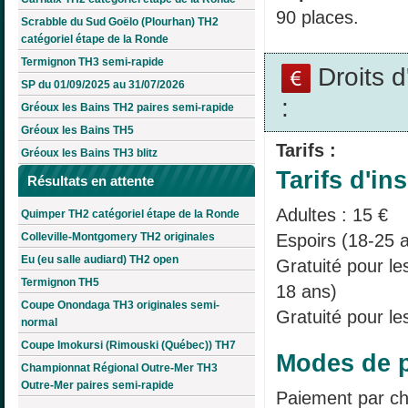
90 places.
Scrabble du Sud Goëlo (Plourhan) TH2
catégoriel étape de la Ronde
Termignon TH3 semi-rapide
Droits 
SP du 01/09/2025 au 31/07/2026
:
Gréoux les Bains TH2 paires semi-rapide
Gréoux les Bains TH5
Tarifs :
Gréoux les Bains TH3 blitz
Tarifs d'ins
Résultats en attente
Adultes : 15 €
Quimper TH2 catégoriel étape de la Ronde
Espoirs (18-25 a
Colleville-Montgomery TH2 originales
Eu (eu salle audiard) TH2 open
Gratuité pour l
Termignon TH5
18 ans)
Coupe Onondaga TH3 originales semi-
Gratuité pour le
normal
Coupe Imokursi (Rimouski (Québec)) TH7
Modes de p
Championnat Régional Outre-Mer TH3
Outre-Mer paires semi-rapide
Paiement par ch