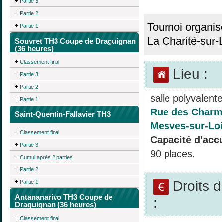
Partie 3
Partie 2
Tournoi organis
Partie 1
La Charité-sur-L
Souvret TH3 Coupe de Draguignan
(36 heures)
Classement final
Lieu :
Partie 3
Partie 2
salle polyvalent
Partie 1
Rue des Charmi
Saint-Quentin-Fallavier TH3
Mesves-sur-Loi
Classement final
Capacité d'accu
Partie 3
90 places.
Cumul après 2 parties
Partie 2
Droits 
Partie 1
Antananarivo TH3 Coupe de
:
Draguignan (36 heures)
Classement final