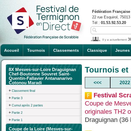
Fédération Française
22 rue Esquirol, 75013
Tél :
01.53.92.53.20
3
Il y a actuellement
Accueil
Tournois
Classements
Classique
Jeunes
Tournois et
8X Mesves-sur-Loire Draguignan
Chef-Boutonne Souvret Saint-
Quentin-Fallavier Antananarivo
<<<
2022
Cotonou Maradi
Classement final
Festival Scr
Partie 3
Coupe de Mesve
Cumul après 2 parties
originales TH2 o
Partie 2
Draguignan (36 
Partie 1
Coupe de la Loire (Mesves-sur-