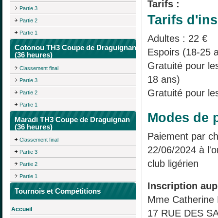
Tarifs :
Partie 3
Tarifs d'ins
Partie 2
Partie 1
Adultes : 22 €
Cotonou TH3 Coupe de Draguignan
Espoirs (18-25 a
(36 heures)
Gratuité pour l
Classement final
18 ans)
Partie 3
Gratuité pour le
Partie 2
Partie 1
Modes de p
Maradi TH3 Coupe de Draguignan
(36 heures)
Paiement par ch
Classement final
22/06/2024 à l'o
Partie 3
club ligérien
Partie 2
Partie 1
Inscription aup
Tournois et Compétitions
Mme Catherin
Accueil
17 RUE DES S