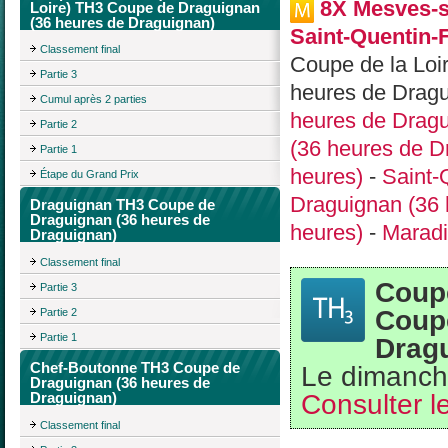
8X Mesves-s
Loire) TH3 Coupe de Draguignan
(36 heures de Draguignan)
Saint-Quentin-
Classement final
Coupe de la Loi
Partie 3
heures de Dragu
Cumul après 2 parties
heures de Dragu
Partie 2
(36 heures de D
Partie 1
heures)
-
Saint-
Étape du Grand Prix
Draguignan (36 
Draguignan TH3 Coupe de
Draguignan (36 heures de
heures)
-
Maradi
Draguignan)
Classement final
Coupe
Partie 3
Coup
Partie 2
Partie 1
Drag
Chef-Boutonne TH3 Coupe de
Le dimanch
Draguignan (36 heures de
Consulter le
Draguignan)
Classement final