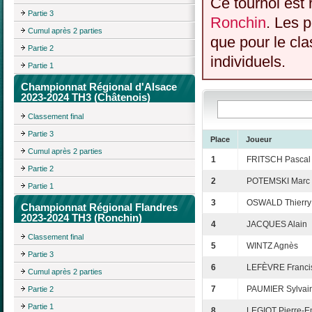
Ce tournoi est 
Partie 3
Ronchin
. Les 
Cumul après 2 parties
que pour le cl
Partie 2
individuels.
Partie 1
Championnat Régional d'Alsace
2023-2024 TH3 (Châtenois)
Classement final
Partie 3
Place
Joueur
Cumul après 2 parties
1
FRITSCH Pascal
Partie 2
2
POTEMSKI Marc
Partie 1
3
OSWALD Thierry
Championnat Régional Flandres
2023-2024 TH3 (Ronchin)
4
JACQUES Alain
Classement final
5
WINTZ Agnès
Partie 3
6
LEFÈVRE Franci
Cumul après 2 parties
7
PAUMIER Sylvai
Partie 2
Partie 1
8
LEGIOT Pierre-