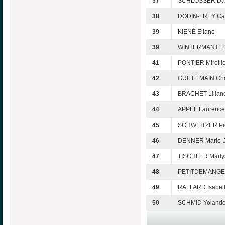
37
SCHLOSSER Dan
38
DODIN-FREY Car
39
KIENÉ Eliane
39
WINTERMANTEL 
41
PONTIER Mireill
42
GUILLEMAIN Cha
43
BRACHET Lilian
44
APPEL Laurence
45
SCHWEITZER Pie
46
DENNER Marie-
47
TISCHLER Marly
48
PETITDEMANGE E
49
RAFFARD Isabel
50
SCHMID Yoland