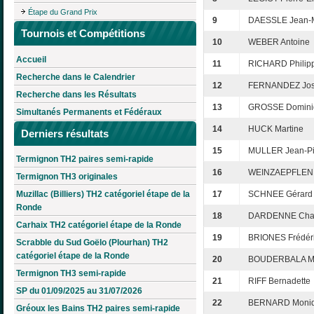
Étape du Grand Prix
9
DAESSLE Jean-
Tournois et Compétitions
10
WEBER Antoine
Accueil
11
RICHARD Philip
Recherche dans le Calendrier
12
FERNANDEZ Jo
Recherche dans les Résultats
13
GROSSE Domini
Simultanés Permanents et Fédéraux
14
HUCK Martine
Derniers résultats
15
MULLER Jean-Pi
Termignon TH2 paires semi-rapide
16
WEINZAEPFLEN 
Termignon TH3 originales
Muzillac (Billiers) TH2 catégoriel étape de la
17
SCHNEE Gérard
Ronde
18
DARDENNE Chan
Carhaix TH2 catégoriel étape de la Ronde
19
BRIONES Frédér
Scrabble du Sud Goëlo (Plourhan) TH2
catégoriel étape de la Ronde
20
BOUDERBALA Mi
Termignon TH3 semi-rapide
21
RIFF Bernadette
SP du 01/09/2025 au 31/07/2026
22
BERNARD Moni
Gréoux les Bains TH2 paires semi-rapide