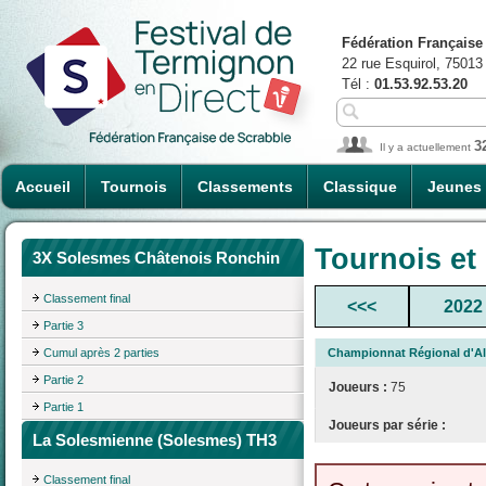
Fédération Française
22 rue Esquirol, 75013
Tél :
01.53.92.53.20
3
Il y a actuellement
Accueil
Tournois
Classements
Classique
Jeunes
Tournois et
3X Solesmes Châtenois Ronchin
Classement final
<<<
2022
Partie 3
Cumul après 2 parties
Championnat Régional d'Al
Partie 2
Joueurs :
75
Partie 1
Joueurs par série :
La Solesmienne (Solesmes) TH3
Classement final