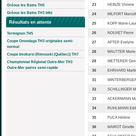
23
HEINZE Viviane
Gréoux les Bains TH5
Gréoux les Bains TH3 blitz
24
MILFORT Marcel
Résultats en attente
25
KOPP Marie-Lau
26
NOUXET Pierre
Termignon TH5
Coupe Onondaga TH3 originales semi-
27
APTER Evelyne
normal
28
MAUTTER Marie-
Coupe Imokursi (Rimouski (Québec)) TH7
28
WETTERER Gene
Championnat Régional Outre-Mer TH3
Outre-Mer paires semi-rapide
30
EHRHARD Marti
31
WINTERBERGER 
32
SCHILLINGER M
33
ACKERMANN Ma
34
RUHLMANN Edit
35
FUCA Hélène
36
MAIROT Ginette