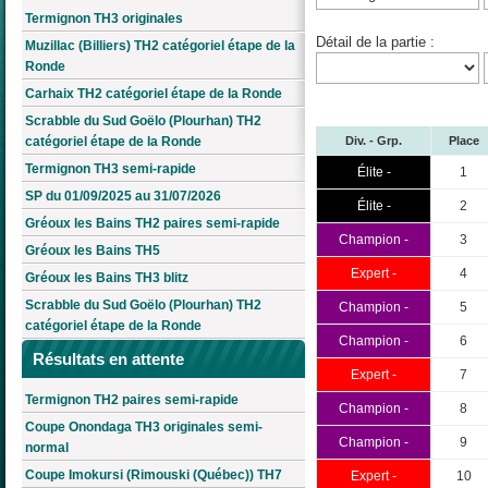
Termignon TH3 originales
Détail de la partie :
Muzillac (Billiers) TH2 catégoriel étape de la
Ronde
Carhaix TH2 catégoriel étape de la Ronde
Scrabble du Sud Goëlo (Plourhan) TH2
Div. - Grp.
Place
catégoriel étape de la Ronde
Termignon TH3 semi-rapide
Élite -
1
SP du 01/09/2025 au 31/07/2026
Élite -
2
Gréoux les Bains TH2 paires semi-rapide
Champion -
3
Gréoux les Bains TH5
Expert -
4
Gréoux les Bains TH3 blitz
Scrabble du Sud Goëlo (Plourhan) TH2
Champion -
5
catégoriel étape de la Ronde
Champion -
6
Résultats en attente
Expert -
7
Termignon TH2 paires semi-rapide
Champion -
8
Coupe Onondaga TH3 originales semi-
Champion -
9
normal
Coupe Imokursi (Rimouski (Québec)) TH7
Expert -
10