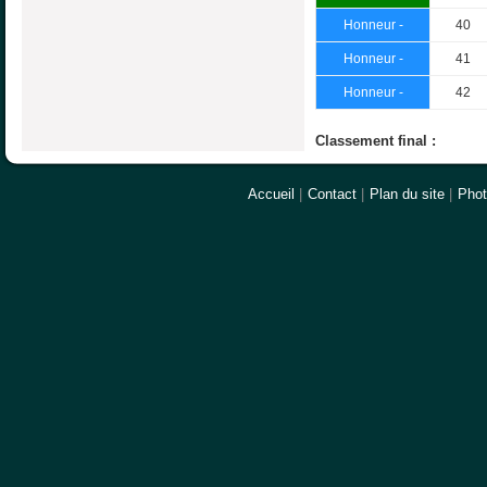
Honneur -
40
Honneur -
41
Honneur -
42
Classement final :
Accueil
|
Contact
|
Plan du site
|
Pho