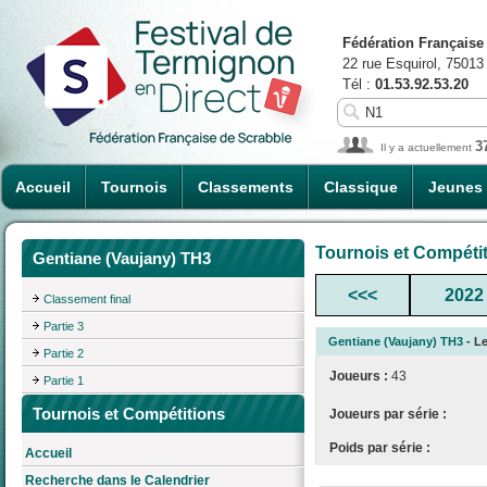
Fédération Française
22 rue Esquirol, 75013
Tél :
01.53.92.53.20
3
Il y a actuellement
Accueil
Tournois
Classements
Classique
Jeunes
Tournois et Compéti
Gentiane (Vaujany) TH3
<<<
2022
Classement final
Partie 3
Gentiane (Vaujany) TH3
- Le
Partie 2
Joueurs :
43
Partie 1
Tournois et Compétitions
Joueurs par série :
Poids par série :
Accueil
Recherche dans le Calendrier