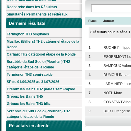
Recherche dans les Résultats
Simultanés Permanents et Fédéraux
Place
Joueur
Derniers résultats
8 résultats pour la série 1
Termignon TH3 originales
Muzillac (Billiers) TH2 catégoriel étape de la
Ronde
1
RUCHE Philippe
Carhaix TH2 catégoriel étape de la Ronde
2
EGGERMONT Lo
Scrabble du Sud Goëlo (Plourhan) TH2
3
SAMPOUX Valent
catégoriel étape de la Ronde
Termignon TH3 semi-rapide
4
DUMOULIN Laur
SP du 01/09/2025 au 31/07/2026
5
LARMINIER Laur
Gréoux les Bains TH2 paires semi-rapide
7
NOEL Marc
Gréoux les Bains TH5
8
CONSTANT Alber
Gréoux les Bains TH3 blitz
Scrabble du Sud Goëlo (Plourhan) TH2
9
BURY Françoise
catégoriel étape de la Ronde
Résultats en attente