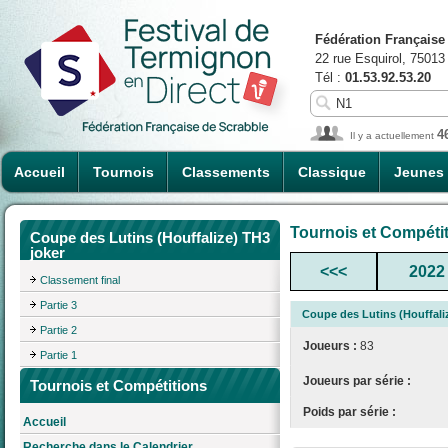
Fédération Française
22 rue Esquirol, 75013
Tél :
01.53.92.53.20
4
Il y a actuellement
Accueil
Tournois
Classements
Classique
Jeunes
Tournois et Compéti
Coupe des Lutins (Houffalize) TH3
joker
<<<
2022
Classement final
Partie 3
Coupe des Lutins (Houffali
Partie 2
Joueurs :
83
Partie 1
Joueurs par série :
Tournois et Compétitions
Poids par série :
Accueil
Recherche dans le Calendrier