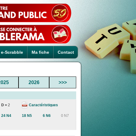
e-Scrabble
Ma fiche
Contact
2025
2026
>>>
Caractéristiques
D =
2
24 N4
18 N5
6 N6
0 N7