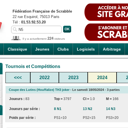
Fédération Française de Scrabble
22 rue Esquirol, 75013 Paris
Tél :
01.53.92.53.20
224
Il y a actuellement
visiteurs
Classique
Jeunes
Clubs
Logiciels
Arbitrage
Tournois et Compétitions
<<<
2022
2023
2024
Coupe des Lutins (Houffalize) TH3 joker
- Le samedi 18/05/2024 - 3 parties
Joueurs :
83
Top =
3797
CI
=
1.0
M =
166
Joueurs par série :
8 N1
13 N2
14 N3
Poids par série :
PS1=10
PS2=15
PS3=20