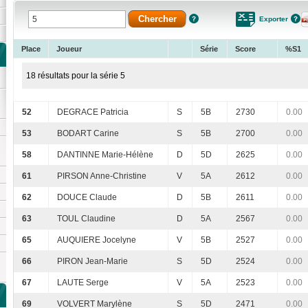
Exporter
Place
Joueur
Série
Score
%S1
18 résultats pour la série 5
52
DEGRACE Patricia
S
5B
2730
0.00
53
BODART Carine
S
5B
2700
0.00
58
DANTINNE Marie-Hélène
D
5D
2625
0.00
61
PIRSON Anne-Christine
V
5A
2612
0.00
62
DOUCE Claude
D
5B
2611
0.00
63
TOUL Claudine
D
5A
2567
0.00
65
AUQUIERE Jocelyne
V
5B
2527
0.00
66
PIRON Jean-Marie
S
5D
2524
0.00
67
LAUTE Serge
V
5A
2523
0.00
69
VOLVERT Marylène
S
5D
2471
0.00